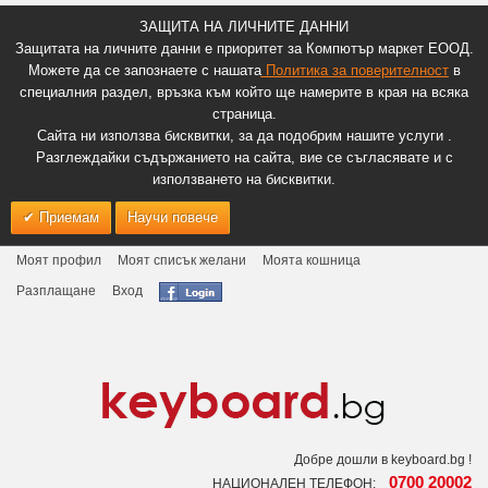
ЗАЩИТА НА ЛИЧНИТЕ ДАННИ
Защитата на личните данни е приоритет за Компютър маркет ЕООД.
Можете да се запознаете с нашата
Политика за поверителност
в
специалния раздел, връзка към който ще намерите в края на всяка
страница.
Сайта ни използва бисквитки, за да подобрим нашите услуги .
Разглеждайки съдържанието на сайта, вие се съгласявате и с
използването на бисквитки.
Приемам
Научи повече
Моят профил
Моят списък желани
Моята кошница
Разплащане
Вход
Добре дошли в keyboard.bg !
0700 20002
НАЦИОНАЛЕН ТЕЛЕФОН: