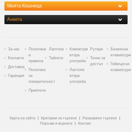
Моята Кошница
Анкета
За нас
Политика
Лаптопи
Компютри
Рутери
Безжични
и
втора
клавиатури
Контакти
Таблети
Точки за
правила
употреба
достъп
Геймърски
Доставка
Политика
Лаптопи
клавиатури
Гаранция
за
втора
поверителност
употреба
Приятели
Карта на сайта
Критерии за търсене
Разширено търсене
Поръчки и върнати
Контакт