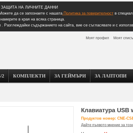
ЗАЩИТА НА ЛИЧНИТЕ ДАННИ
Можете да се запознаете с нашата
Политика за поверителност
в специалн
намерите в края на всяка страница.
 . Разглеждайки съдържанието на сайта, вие се съгласявате и с използв
Моят профил
Моят списъ
/2
КОМПЛЕКТИ
ЗА ГЕЙМЪРИ
ЗА ЛАПТОПИ
Клавиатура USB w
Продуктов номер: CNE-CS
Дайте първото мнение за тоз