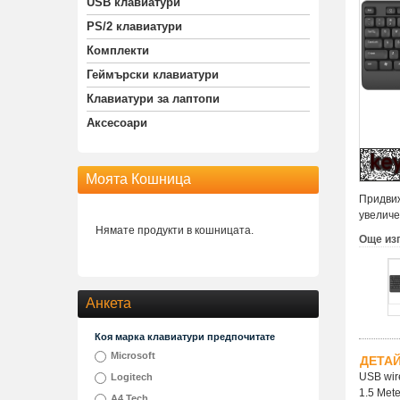
USB клавиатури
PS/2 клавиатури
Комплекти
Геймърски клавиатури
Клавиатури за лаптопи
Аксесоари
Моята Кошница
Придвиж
увеличе
Нямате продукти в кошницата.
Още из
Анкета
Коя марка клавиатури предпочитате
Microsoft
ДЕТА
USB wire
Logitech
1.5 Mete
A4 Tech