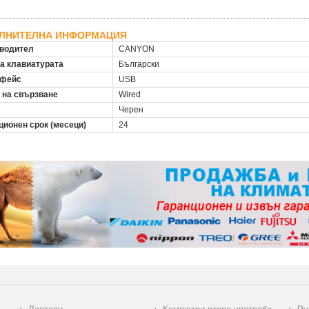
ЛНИТЕЛНА ИНФОРМАЦИЯ
водител
CANYON
на клавиатурата
Български
рфейс
USB
 на свързване
Wired
Черен
ционен срок (месеци)
24