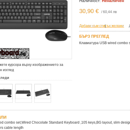
Наличност:
Неналичен
30,90 €
/ 60,44 лв
Добави към списък желани
|
БЪРЗ ПРЕГЛЕД
Клавиатура USB wired combo s
ете курсора върху изображението за
н изглед
гледи
ЙЛИ
d combo set,Wired Chocolate Standard Keyboard ,105 keys,BG layout, slim design 
rs cable length