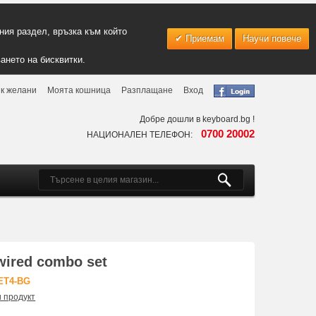
ия раздел, връзка към който
Приемам
Научи повече
ането на бисквитки.
к желани
Моята кошница
Разплащане
Вход
Добре дошли в keyboard.bg !
0700 20002
НАЦИОНАЛЕН ТЕЛЕФОН:
ired combo set
ET4-BG
и продукт