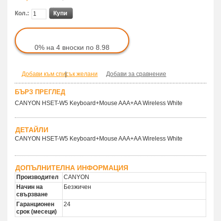
Кол.:
Купи
0% на 4 вноски по 8.98
Добави към списък желани
|
Добави за сравнение
БЪРЗ ПРЕГЛЕД
CANYON HSET-W5 Keyboard+Mouse AAA+AA Wireless White
ДЕТАЙЛИ
CANYON HSET-W5 Keyboard+Mouse AAA+AA Wireless White
ДОПЪЛНИТЕЛНА ИНФОРМАЦИЯ
Производител
CANYON
Начин на
Безжичен
свързване
Гаранционен
24
срок (месеци)