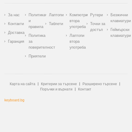
За нас
Политика
Лаптопи
Компютри
Рутери
Безжични
и
втора
клавиатури
Контакти
Таблети
Точки за
правила
употреба
достъп
Геймърски
Доставка
Политика
Лаптопи
клавиатури
Гаранция
за
втора
поверителност
употреба
Приятели
Карта на сайта
Критерии за търсене
Разширено търсене
Поръчки и върнати
Контакт
keyboard.bg