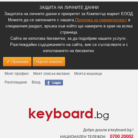
ЗАЩИТА НА ЛИЧНИТЕ ДАННИ
Защитата на личните данни е приоритет за Компютър маркет ЕООД.
Можете да се запознаете с нашата
Политика за поверителност
в
специалния раздел, връзка към който ще намерите в края на всяка
страница.
Сайта ни използва бисквитки, за да подобрим нашите услуги .
Разглеждайки съдържанието на сайта, вие се съгласявате и с
използването на бисквитки.
Приемам
Научи повече
Моят профил
Моят списък желани
Моята кошница
Разплащане
Вход
Добре дошли в keyboard.bg !
0700 20002
НАЦИОНАЛЕН ТЕЛЕФОН: