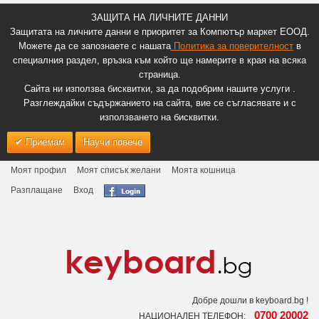
ЗАЩИТА НА ЛИЧНИТЕ ДАННИ
Защитата на личните данни е приоритет за Компютър маркет ЕООД.
Можете да се запознаете с нашата
Политика за поверителност
в
специалния раздел, връзка към който ще намерите в края на всяка
страница.
Сайта ни използва бисквитки, за да подобрим нашите услуги .
Разглеждайки съдържанието на сайта, вие се съгласявате и с
използването на бисквитки.
Приемам
Научи повече
Моят профил
Моят списък желани
Моята кошница
Разплащане
Вход
Добре дошли в keyboard.bg !
0700 20002
НАЦИОНАЛЕН ТЕЛЕФОН: