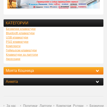
КАТЕГОРИИ
Безжични клавиатури
Bluetooth клавиатури
USB клавиатури
PS/2 клавиатури
Комплекти
Геймърски клавиатури
Клавиатури за лаптопи
Аксесоари
Моята Кошница
Анкета
За нас
Политика
Лаптопи
Компютри
Рутери
Безжични