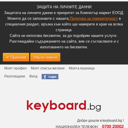
ЗАЩИТА НА ЛИЧНИТЕ ДАННИ
Защитата на личните данни е приоритет за Компютър маркет ЕООД.
Можете да се запознаете с нашата
Политика за поверителност
в
специалния раздел, връзка към който ще намерите в края на всяка
страница.
Сайта ни използва бисквитки, за да подобрим нашите услуги .
Разглеждайки съдържанието на сайта, вие се съгласявате и с
използването на бисквитки.
Приемам
Научи повече
Моят профил
Моят списък желани
Моята кошница
Разплащане
Вход
Добре дошли в keyboard.bg !
0700 20002
НАЦИОНАЛЕН ТЕЛЕФОН: