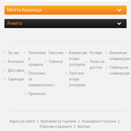
Моята Кошница
Анкета
За нас
Политика
Лаптопи
Компютри
Рутери
Безжични
и
втора
клавиатури
Контакти
Таблети
Точки за
правила
употреба
достъп
Геймърски
Доставка
Политика
Лаптопи
клавиатури
Гаранция
за
втора
поверителност
употреба
Приятели
Карта на сайта
Критерии за търсене
Разширено търсене
Поръчки и върнати
Контакт