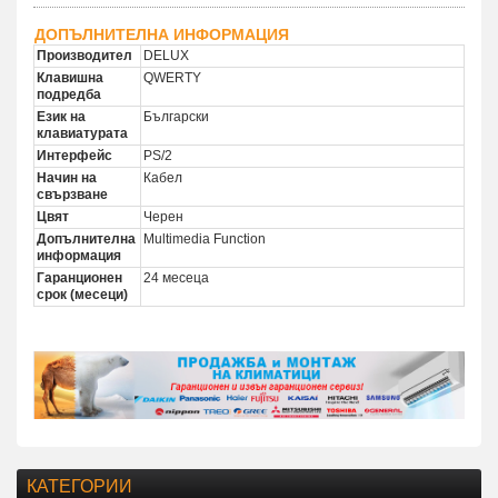
ДОПЪЛНИТЕЛНА ИНФОРМАЦИЯ
Производител
DELUX
Клавишна
QWERTY
подредба
Език на
Български
клавиатурата
Интерфейс
PS/2
Начин на
Кабел
свързване
Цвят
Черен
Допълнителна
Multimedia Function
информация
Гаранционен
24 месеца
срок (месеци)
КАТЕГОРИИ