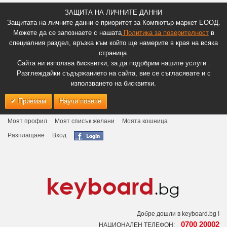
ЗАЩИТА НА ЛИЧНИТЕ ДАННИ
Защитата на личните данни е приоритет за Компютър маркет ЕООД.
Можете да се запознаете с нашата
Политика за поверителност
в
специалния раздел, връзка към който ще намерите в края на всяка
страница.
Сайта ни използва бисквитки, за да подобрим нашите услуги .
Разглеждайки съдържанието на сайта, вие се съгласявате и с
използването на бисквитки.
Приемам
Научи повече
Моят профил
Моят списък желани
Моята кошница
Разплащане
Вход
Добре дошли в keyboard.bg !
0700 20002
НАЦИОНАЛЕН ТЕЛЕФОН: