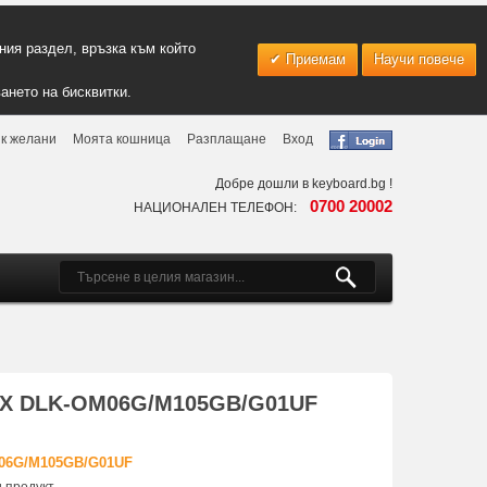
ия раздел, връзка към който
Приемам
Научи повече
ането на бисквитки.
к желани
Моята кошница
Разплащане
Вход
Добре дошли в keyboard.bg !
0700 20002
НАЦИОНАЛЕН ТЕЛЕФОН:
UX DLK-OM06G/M105GB/G01UF
M06G/M105GB/G01UF