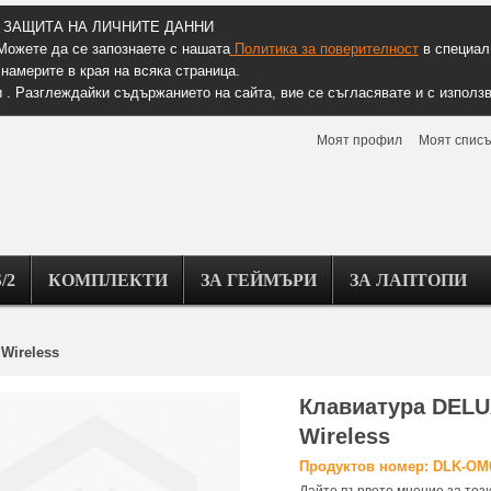
ЗАЩИТА НА ЛИЧНИТЕ ДАННИ
Можете да се запознаете с нашата
Политика за поверителност
в специалн
намерите в края на всяка страница.
 . Разглеждайки съдържанието на сайта, вие се съгласявате и с използв
Моят профил
Моят списъ
/2
КОМПЛЕКТИ
ЗА ГЕЙМЪРИ
ЗА ЛАПТОПИ
Wireless
Клавиатура DEL
Wireless
Продуктов номер: DLK-O