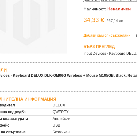
Дайте първото мнение за тоз
Наличност:
Неналичен
34,33 €
/ 67,14 лв
Добави към списък желани
|
БЪРЗ ПРЕГЛЕД
Input Devices - Keyboard DEL
ЙЛИ
evices - Keyboard DELUX DLK-OM06G Wireless + Mouse M105GB, Black, Retai
ЛНИТЕЛНА ИНФОРМАЦИЯ
водител
DELUX
шна подредба
QWERTY
на клавиатурата
Английски
рфейс
USB
 на свързване
Безжичен