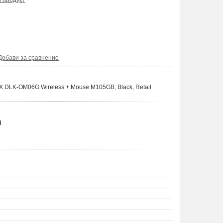
и продукт
Добави за сравнение
UX DLK-OM06G Wireless + Mouse M105GB, Black, Retail
l