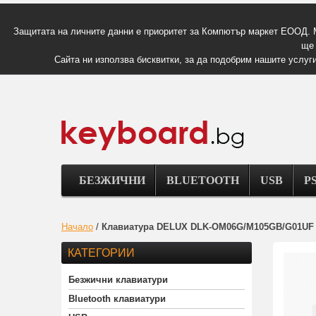
Защитата на личните данни е приоритет за Компютър маркет ЕООД. 
ще 
Сайта ни използва бисквитки, за да подобрим нашите услуги
БЕЗЖИЧНИ
BLUETOOTH
USB
PS
Начало
/
Клавиатура DELUX DLK-OM06G/M105GB/G01UF 
КАТЕГОРИИ
Безжични клавиатури
Bluetooth клавиатури