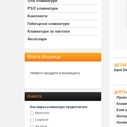
USB клавиатури
PS/2 клавиатури
Комплекти
Геймърски клавиатури
Клавиатури за лаптопи
Аксесоари
Моята Кошница
ДЕТА
Input D
Нямате продукти в кошницата.
ДОПЪ
Анкета
Произ
Клави
Коя марка клавиатури предпочитате
Език 
Microsoft
Инте
Logitech
Начин
A4 Tech