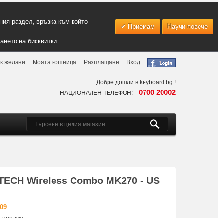
ия раздел, връзка към който
Приемам
Научи повече
ането на бисквитки.
к желани
Моята кошница
Разплащане
Вход
Добре дошли в keyboard.bg !
0700 20002
НАЦИОНАЛЕН ТЕЛЕФОН:
TECH Wireless Combo MK270 - US
509