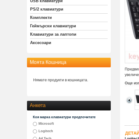
USB клавиатури
PS/2 клавиатури
Комплекти
Геймърски клавиатури
Клавиатури за лаптопи
Аксесоари
Моята Кошница
Придвиж
увеличе
Нямате продукти в кошницата.
Още из
Анкета
Коя марка клавиатури предпочитате
Microsoft
Logitech
ДЕТА
A4 Tech
Logitec