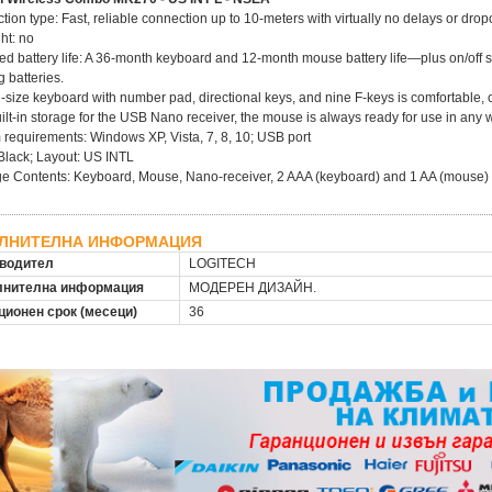
tion type: Fast, reliable connection up to 10-meters with virtually no delays or dr
ght: no
ed battery life: A 36-month keyboard and 12-month mouse battery life—plus on/off
 batteries.
ll-size keyboard with number pad, directional keys, and nine F-keys is comfortable, c
uilt-in storage for the USB Nano receiver, the mouse is always ready for use in any
 requirements: Windows XP, Vista, 7, 8, 10; USB port
 Black; Layout: US INTL
e Contents: Keyboard, Mouse, Nano-receiver, 2 AAA (keyboard) and 1 AA (mouse) 
ЛНИТЕЛНА ИНФОРМАЦИЯ
водител
LOGITECH
нителна информация
МОДЕРЕН ДИЗАЙН.
ционен срок (месеци)
36