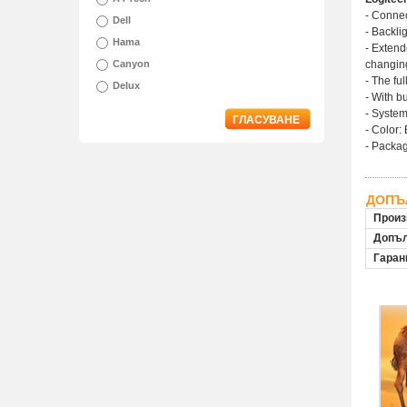
- Connec
Dell
- Backli
Hama
- Extend
Canyon
changing
- The fu
Delux
- With b
- System
ГЛАСУВАНЕ
- Color:
- Packag
ДОПЪ
Произ
Допъл
Гаран