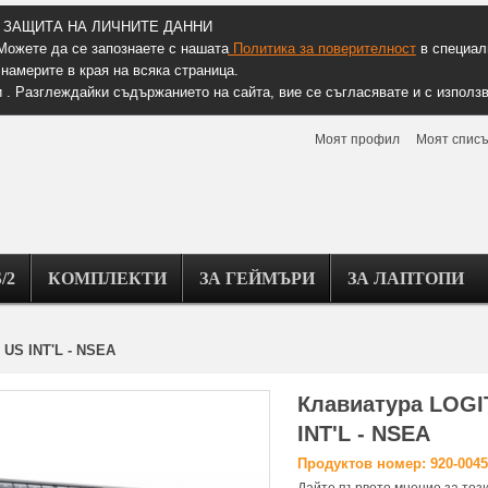
ЗАЩИТА НА ЛИЧНИТЕ ДАННИ
Можете да се запознаете с нашата
Политика за поверителност
в специалн
намерите в края на всяка страница.
 . Разглеждайки съдържанието на сайта, вие се съгласявате и с използв
Моят профил
Моят списъ
/2
КОМПЛЕКТИ
ЗА ГЕЙМЪРИ
ЗА ЛАПТОПИ
US INT'L - NSEA
Клавиатура LOGI
INT'L - NSEA
Продуктов номер: 920-004