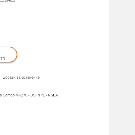
и продукт
.70
Добави за сравнение
s Combo MK270 - US INT'L - NSEA