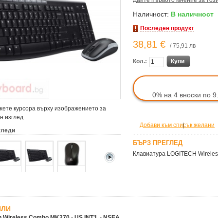
Дайте първото мнение за тоз
Наличност:
В наличност
Последен продукт
38,81 €
/ 75,91 лв
Кол.:
Купи
0% на 4 вноски по 9
ете курсора върху изображението за
н изглед
Добави към списък желани
|
гледи
БЪРЗ ПРЕГЛЕД
Клавиатура LOGITECH Wireles
ЙЛИ
h Wireless Combo MK270 - US INT'L - NSEA