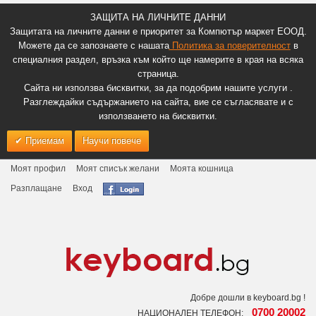
ЗАЩИТА НА ЛИЧНИТЕ ДАННИ
Защитата на личните данни е приоритет за Компютър маркет ЕООД.
Можете да се запознаете с нашата
Политика за поверителност
в
специалния раздел, връзка към който ще намерите в края на всяка
страница.
Сайта ни използва бисквитки, за да подобрим нашите услуги .
Разглеждайки съдържанието на сайта, вие се съгласявате и с
използването на бисквитки.
Приемам
Научи повече
Моят профил
Моят списък желани
Моята кошница
Разплащане
Вход
Добре дошли в keyboard.bg !
0700 20002
НАЦИОНАЛЕН ТЕЛЕФОН: