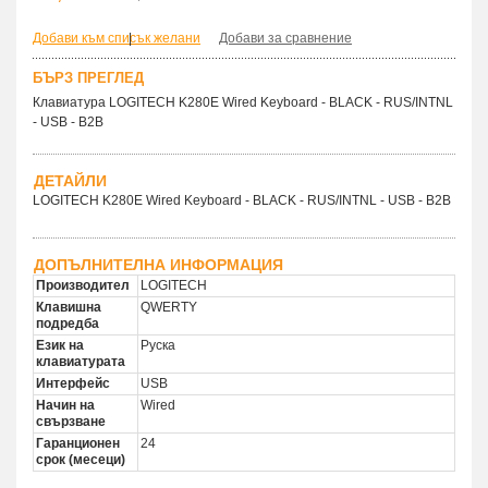
Добави към списък желани
|
Добави за сравнение
БЪРЗ ПРЕГЛЕД
Клавиатура LOGITECH K280E Wired Keyboard - BLACK - RUS/INTNL
- USB - B2B
ДЕТАЙЛИ
LOGITECH K280E Wired Keyboard - BLACK - RUS/INTNL - USB - B2B
ДОПЪЛНИТЕЛНА ИНФОРМАЦИЯ
Производител
LOGITECH
Клавишна
QWERTY
подредба
Език на
Руска
клавиатурата
Интерфейс
USB
Начин на
Wired
свързване
Гаранционен
24
срок (месеци)