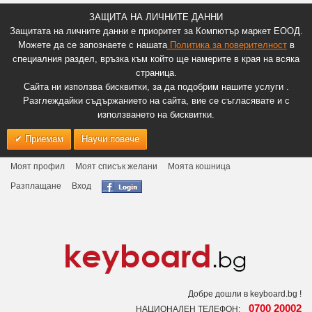
ЗАЩИТА НА ЛИЧНИТЕ ДАННИ
Защитата на личните данни е приоритет за Компютър маркет ЕООД.
Можете да се запознаете с нашата
Политика за поверителност
в
специалния раздел, връзка към който ще намерите в края на всяка
страница.
Сайта ни използва бисквитки, за да подобрим нашите услуги .
Разглеждайки съдържанието на сайта, вие се съгласявате и с
използването на бисквитки.
Приемам
Научи повече
Моят профил
Моят списък желани
Моята кошница
Разплащане
Вход
Добре дошли в keyboard.bg !
0700 20002
НАЦИОНАЛЕН ТЕЛЕФОН: