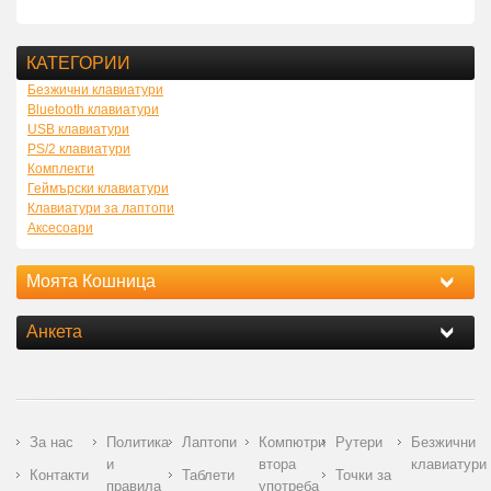
КАТЕГОРИИ
Безжични клавиатури
Bluetooth клавиатури
USB клавиатури
PS/2 клавиатури
Комплекти
Геймърски клавиатури
Клавиатури за лаптопи
Аксесоари
Моята Кошница
Анкета
За нас
Политика
Лаптопи
Компютри
Рутери
Безжични
и
втора
клавиатури
Контакти
Таблети
Точки за
правила
употреба