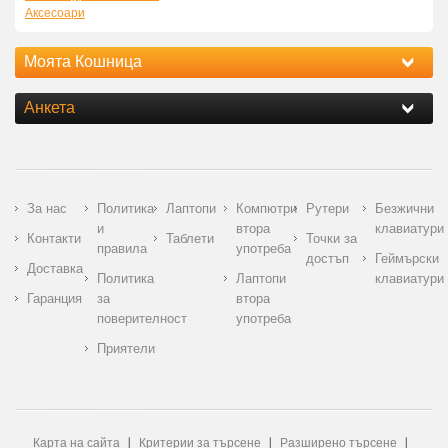
Аксесоари
Моята Кошница
Анкета
За нас
Политика
Лаптопи
Компютри
Рутери
Безжични
и
втора
клавиатури
Контакти
Таблети
Точки за
правила
употреба
достъп
Геймърски
Доставка
Политика
Лаптопи
клавиатури
Гаранция
за
втора
поверителност
употреба
Приятели
Карта на сайта
Критерии за търсене
Разширено търсене