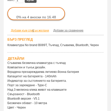
0% на 4 вноски по 16.48
Добави към списък желани
|
Добави за сравнение
БЪРЗ ПРЕГЛЕД
Клавиатура No brand B089T, Тъчпад, Сгъваема, Bluetooth, Черен
ДЕТАЙЛИ
Сгъваема безжична клавиатура с тъчпад
Компактен и тънък дизайн.
Вградена презареждаема литиево-йонна батерия
Капацитет на батерията - 140mAh
Индикатор за състоянието на батерията.
Порт за зареждане - Type-C
Над 3 милиона клика живот на клавишите
Свързаност - Bluetooth
Bluetooth версия - V5.1
Безжичен обхват - 10 метра
Цвят - Черен