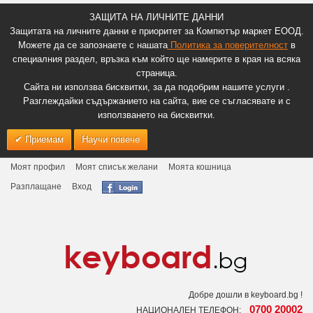
ЗАЩИТА НА ЛИЧНИТЕ ДАННИ
Защитата на личните данни е приоритет за Компютър маркет ЕООД.
Можете да се запознаете с нашата
Политика за поверителност
в
специалния раздел, връзка към който ще намерите в края на всяка
страница.
Сайта ни използва бисквитки, за да подобрим нашите услуги .
Разглеждайки съдържанието на сайта, вие се съгласявате и с
използването на бисквитки.
Приемам
Научи повече
Моят профил
Моят списък желани
Моята кошница
Разплащане
Вход
Добре дошли в keyboard.bg !
0700 20002
НАЦИОНАЛЕН ТЕЛЕФОН: