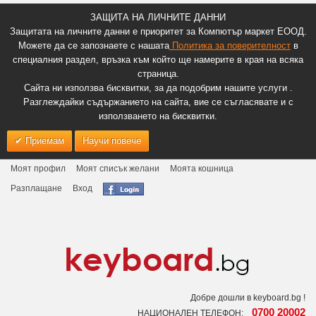
ЗАЩИТА НА ЛИЧНИТЕ ДАННИ
Защитата на личните данни е приоритет за Компютър маркет ЕООД.
Можете да се запознаете с нашата
Политика за поверителност
в
специалния раздел, връзка към който ще намерите в края на всяка
страница.
Сайта ни използва бисквитки, за да подобрим нашите услуги .
Разглеждайки съдържанието на сайта, вие се съгласявате и с
използването на бисквитки.
Приемам
Научи повече
Моят профил
Моят списък желани
Моята кошница
Разплащане
Вход
Добре дошли в keyboard.bg !
0700 20002
НАЦИОНАЛЕН ТЕЛЕФОН: