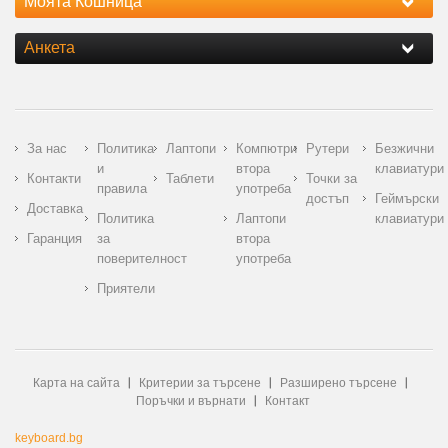
Моята Кошница
Анкета
За нас
Политика
Лаптопи
Компютри
Рутери
Безжични
и
втора
клавиатури
Контакти
Таблети
Точки за
правила
употреба
достъп
Геймърски
Доставка
Политика
Лаптопи
клавиатури
Гаранция
за
втора
поверителност
употреба
Приятели
Карта на сайта
Критерии за търсене
Разширено търсене
Поръчки и върнати
Контакт
keyboard.bg