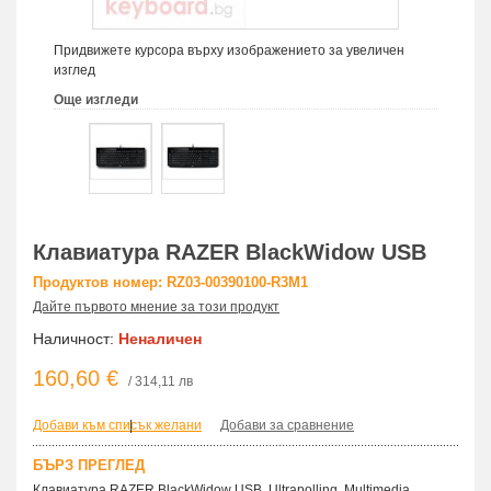
Придвижете курсора върху изображението за увеличен
изглед
Още изгледи
Клавиатура RAZER BlackWidow USB
Продуктов номер: RZ03-00390100-R3M1
Дайте първото мнение за този продукт
Наличност:
Неналичен
160,60 €
/ 314,11 лв
Добави към списък желани
|
Добави за сравнение
БЪРЗ ПРЕГЛЕД
Клавиатура RAZER BlackWidow USB, Ultrapolling, Multimedia