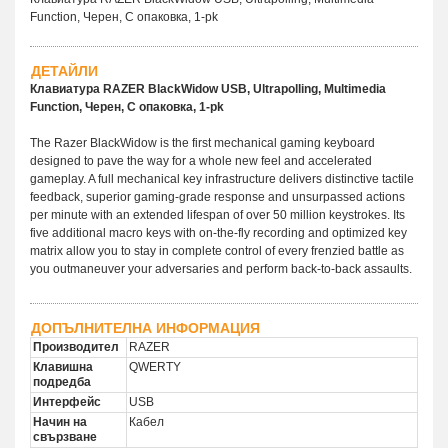
Function, Черен, С опаковка, 1-pk
ДЕТАЙЛИ
Клавиатура RAZER BlackWidow USB, Ultrapolling, Multimedia
Function, Черен, С опаковка, 1-pk
The Razer BlackWidow is the first mechanical gaming keyboard
designed to pave the way for a whole new feel and accelerated
gameplay. A full mechanical key infrastructure delivers distinctive tactile
feedback, superior gaming-grade response and unsurpassed actions
per minute with an extended lifespan of over 50 million keystrokes. Its
five additional macro keys with on-the-fly recording and optimized key
matrix allow you to stay in complete control of every frenzied battle as
you outmaneuver your adversaries and perform back-to-back assaults.
ДОПЪЛНИТЕЛНА ИНФОРМАЦИЯ
Производител
RAZER
Клавишна
QWERTY
подредба
Интерфейс
USB
Начин на
Кабел
свързване