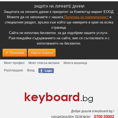
ЗАЩИТА НА ЛИЧНИТЕ ДАННИ
Защитата на личните данни е приоритет за Компютър маркет ЕООД.
Можете да се запознаете с нашата
Политика за поверителност
в
специалния раздел, връзка към който ще намерите в края на всяка
страница.
Сайта ни използва бисквитки, за да подобрим нашите услуги .
Разглеждайки съдържанието на сайта, вие се съгласявате и с
използването на бисквитки.
Приемам
Научи повече
Моят профил
Моят списък желани
Моята кошница
Разплащане
Вход
Добре дошли в keyboard.bg !
0700 20002
НАЦИОНАЛЕН ТЕЛЕФОН: