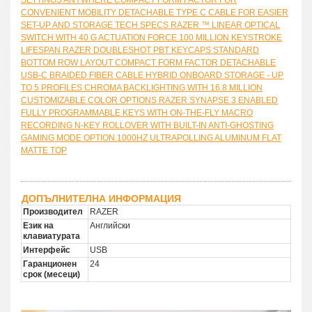
CONVENIENT MOBILITY DETACHABLE TYPE C CABLE FOR EASIER
SET-UP AND STORAGE TECH SPECS RAZER ™ LINEAR OPTICAL
SWITCH WITH 40 G ACTUATION FORCE 100 MILLION KEYSTROKE
LIFESPAN RAZER DOUBLESHOT PBT KEYCAPS STANDARD
BOTTOM ROW LAYOUT COMPACT FORM FACTOR DETACHABLE
USB-C BRAIDED FIBER CABLE HYBRID ONBOARD STORAGE - UP
TO 5 PROFILES CHROMA BACKLIGHTING WITH 16.8 MILLION
CUSTOMIZABLE COLOR OPTIONS RAZER SYNAPSE 3 ENABLED
FULLY PROGRAMMABLE KEYS WITH ON-THE-FLY MACRO
RECORDING N-KEY ROLLOVER WITH BUILT-IN ANTI-GHOSTING
GAMING MODE OPTION 1000HZ ULTRAPOLLING ALUMINUM FLAT
MATTE TOP
ДОПЪЛНИТЕЛНА ИНФОРМАЦИЯ
Производител
RAZER
Език на
Английски
клавиатурата
Интерфейс
USB
Гаранционен
24
срок (месеци)