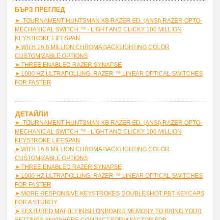
БЪРЗ ПРЕГЛЕД
➤
TOURNAMENT HUNTSMAN KB RAZER ED. (ANSI) RAZER OPTO-
MECHANICAL SWITCH ™ - LIGHT AND CLICKY 100 MILLION
KEYSTROKE LIFESPAN
➤
WITH 16.8 MILLION CHROMA BACKLIGHTING COLOR
CUSTOMIZABLE OPTIONS
➤
THREE ENABLED RAZER SYNAPSE
➤
1000 HZ ULTRAPOLLING. RAZER ™ LINEAR OPTICAL SWITCHES
FOR FASTER
ДЕТАЙЛИ
➤
TOURNAMENT HUNTSMAN KB RAZER ED. (ANSI) RAZER OPTO-
MECHANICAL SWITCH ™ - LIGHT AND CLICKY 100 MILLION
KEYSTROKE LIFESPAN
➤
WITH 16.8 MILLION CHROMA BACKLIGHTING COLOR
CUSTOMIZABLE OPTIONS
➤
THREE ENABLED RAZER SYNAPSE
➤
1000 HZ ULTRAPOLLING. RAZER ™ LINEAR OPTICAL SWITCHES
FOR FASTER
➤
MORE RESPONSIVE KEYSTROKES DOUBLESHOT PBT KEYCAPS
FOR A STURDY
➤
TEXTURED MATTE FINISH ONBOARD MEMORY TO BRING YOUR
SETTINGS ANYWHERE COMPACT FORM FACTOR FOR