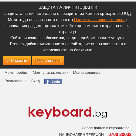
ЗАЩИТА НА ЛИЧНИТЕ ДАННИ
Защитата на личните данни е приоритет за Компютър маркет ЕООД.
Можете да се запознаете с нашата
Политика за поверителност
в
специалния раздел, връзка към който ще намерите в края на всяка
страница.
Сайта ни използва бисквитки, за да подобрим нашите услуги .
Разглеждайки съдържанието на сайта, вие се съгласявате и с
използването на бисквитки.
Приемам
Научи повече
Моят профил
Моят списък желани
Моята кошница
Разплащане
Вход
Добре дошли в keyboard.bg !
0700 20002
НАЦИОНАЛЕН ТЕЛЕФОН: