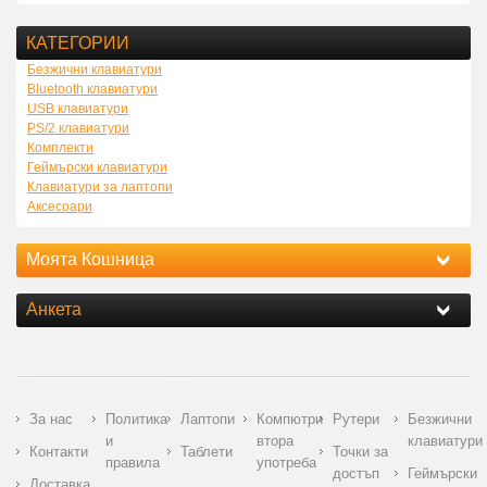
КАТЕГОРИИ
Безжични клавиатури
Bluetooth клавиатури
USB клавиатури
PS/2 клавиатури
Комплекти
Геймърски клавиатури
Клавиатури за лаптопи
Аксесоари
Моята Кошница
Анкета
За нас
Политика
Лаптопи
Компютри
Рутери
Безжични
и
втора
клавиатури
Контакти
Таблети
Точки за
правила
употреба
достъп
Геймърски
Доставка