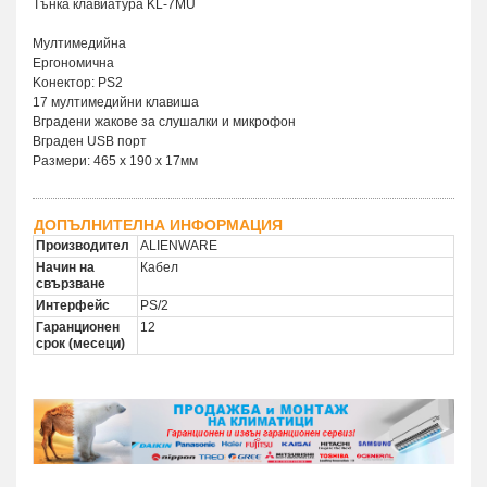
Тънка клавиатура KL-7MU
Мултимедийна
Ергономична
Kонектор: PS2
17 мултимедийни клавиша
Вградени жакове за слушалки и микрофон
Вграден USB порт
Размери: 465 x 190 x 17мм
ДОПЪЛНИТЕЛНА ИНФОРМАЦИЯ
Производител
ALIENWARE
Начин на
Кабел
свързване
Интерфейс
PS/2
Гаранционен
12
срок (месеци)