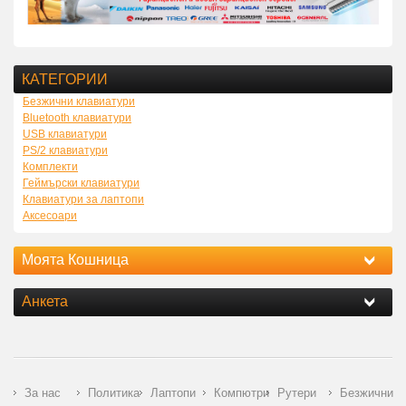
КАТЕГОРИИ
Безжични клавиатури
Bluetooth клавиатури
USB клавиатури
PS/2 клавиатури
Комплекти
Геймърски клавиатури
Клавиатури за лаптопи
Аксесоари
Моята Кошница
Анкета
За нас
Политика
Лаптопи
Компютри
Рутери
Безжични