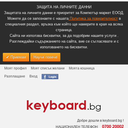
ЗАЩИТА НА ЛИЧНИТЕ ДАННИ
Защитата на личните данни е приоритет за Компютър маркет ЕООД.
Можете да се запознаете с нашата
Политика за поверителност
в
специалния раздел, връзка към който ще намерите в края на всяка
страница.
Сайта ни използва бисквитки, за да подобрим нашите услуги .
Разглеждайки съдържанието на сайта, вие се съгласявате и с
използването на бисквитки.
Приемам
Научи повече
Моят профил
Моят списък желани
Моята кошница
Разплащане
Вход
Добре дошли в keyboard.bg !
0700 20002
НАЦИОНАЛЕН ТЕЛЕФОН: