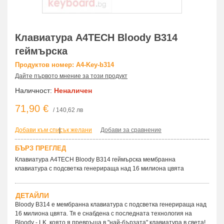
Клавиатура A4TECH Bloody B314
геймърска
Продуктов номер: A4-Key-b314
Дайте първото мнение за този продукт
Наличност:
Неналичен
71,90 €
/ 140,62 лв
Добави към списък желани
|
Добави за сравнение
БЪРЗ ПРЕГЛЕД
Клавиатура A4TECH Bloody B314 геймърска мембранна
клавиатура с подсветка генерираща над 16 милиона цвята
ДЕТАЙЛИ
Bloody B314 е мембранна клавиатура с подсветка генерираща над
16 милиона цвята. Тя е снабдена с последната технология на
Bloody - LK, която я превръща в "най-бързата" клавиатура в света!