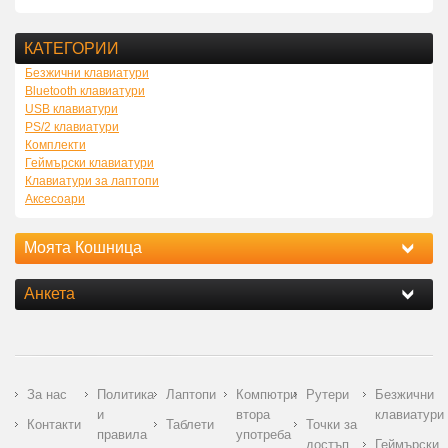
КАТЕГОРИИ
Безжични клавиатури
Bluetooth клавиатури
USB клавиатури
PS/2 клавиатури
Комплекти
Геймърски клавиатури
Клавиатури за лаптопи
Аксесоари
Моята Кошница
Анкета
За нас
Политика
Лаптопи
Компютри
Рутери
Безжични
и
втора
клавиатури
Контакти
Таблети
Точки за
правила
употреба
достъп
Геймърски