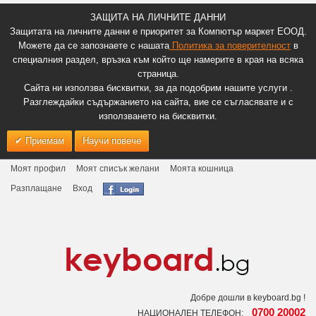
ЗАЩИТА НА ЛИЧНИТЕ ДАННИ
Защитата на личните данни е приоритет за Компютър маркет ЕООД.
Можете да се запознаете с нашата
Политика за поверителност
в
специалния раздел, връзка към който ще намерите в края на всяка
страница.
Сайта ни използва бисквитки, за да подобрим нашите услуги .
Разглеждайки съдържанието на сайта, вие се съгласявате и с
използването на бисквитки.
Приемам
Научи повече
Моят профил
Моят списък желани
Моята кошница
Разплащане
Вход
Добре дошли в keyboard.bg !
0700 20002
НАЦИОНАЛЕН ТЕЛЕФОН: