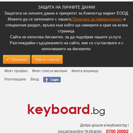
ЗАЩИТА НА ЛИЧНИТЕ ДАННИ
Защитата на личните данни е приоритет за Компютър маркет ЕООД.
Можете да се запознаете с нашата
Политика за поверителност
в
специалния раздел, връзка към който ще намерите в края на всяка
страница.
Сайта ни използва бисквитки, за да подобрим нашите услуги .
Разглеждайки съдържанието на сайта, вие се съгласявате и с
използването на бисквитки.
Приемам
Научи повече
Моят профил
Моят списък желани
Моята кошница
Разплащане
Вход
Добре дошли в keyboard.bg !
0700 20002
НАЦИОНАЛЕН ТЕЛЕФОН: