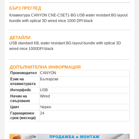
БЪРЗ ПРЕГЛЕД
Клавиатура CANYON CNE-CSET1-BG USB water resistant BG layout
bundle with optical 3D wired mice 1000 DPI black
ДЕТАЙЛИ
USB standard KB, water resistant BG layout bundle with optical 3D
wired mice 1000DPI black
ДОПЪЛНИТЕЛНА ИНФОРМАЦИЯ
Производител
CANYON
Език на
Български
клавиатурата
Интерфейс
USB
Начин на
Wired
свързване
Цвят
Черен
Гаранционен
24
срок (месеци)