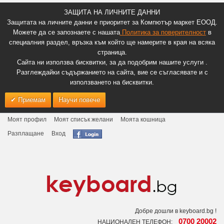
ЗАЩИТА НА ЛИЧНИТЕ ДАННИ
Защитата на личните данни е приоритет за Компютър маркет ЕООД.
Можете да се запознаете с нашата
Политика за поверителност
в
специалния раздел, връзка към който ще намерите в края на всяка
страница.
Сайта ни използва бисквитки, за да подобрим нашите услуги .
Разглеждайки съдържанието на сайта, вие се съгласявате и с
използването на бисквитки.
Приемам
Научи повече
Моят профил
Моят списък желани
Моята кошница
Разплащане
Вход
Добре дошли в keyboard.bg !
0700 20002
НАЦИОНАЛЕН ТЕЛЕФОН: