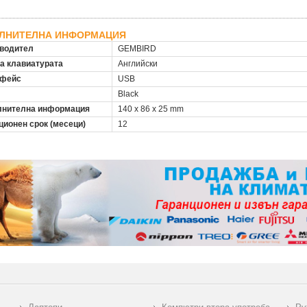
ЛНИТЕЛНА ИНФОРМАЦИЯ
водител
GEMBIRD
на клавиатурата
Английски
рфейс
USB
Black
нителна информация
140 x 86 x 25 mm
ционен срок (месеци)
12