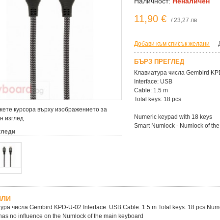
Наличност:
Неналичен
11,90 €
/ 23,27 лв
Добави към списък желани
|
БЪРЗ ПРЕГЛЕД
Клавиатура числа Gembird KP
Interface: USB
Cable: 1.5 m
Total keys: 18 pcs
ете курсора върху изображението за
Numeric keypad with 18 keys
н изглед
Smart Numlock - Numlock of the
гледи
ЙЛИ
ура числа Gembird KPD-U-02 Interface: USB Cable: 1.5 m Total keys: 18 pcs Nume
as no influence on the Numlock of the main keyboard