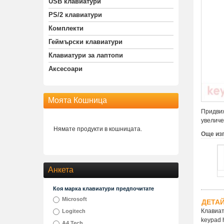
USB клавиатури
PS/2 клавиатури
Комплекти
Геймърски клавиатури
Клавиатури за лаптопи
Аксесоари
Моята Кошница
Придвиж
увеличе
Нямате продукти в кошницата.
Още из
Анкета
Коя марка клавиатури предпочитате
Microsoft
ДЕТА
Клавиат
Logitech
keypad h
A4 Tech