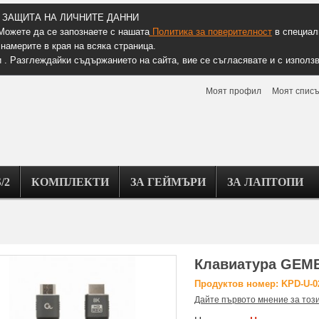
ЗАЩИТА НА ЛИЧНИТЕ ДАННИ
Можете да се запознаете с нашата
Политика за поверителност
в специалн
намерите в края на всяка страница.
 . Разглеждайки съдържанието на сайта, вие се съгласявате и с използв
Моят профил
Моят списъ
/2
КОМПЛЕКТИ
ЗА ГЕЙМЪРИ
ЗА ЛАПТОПИ
Клавиатура GEM
Продуктов номер: KPD-U-0
Дайте първото мнение за тоз