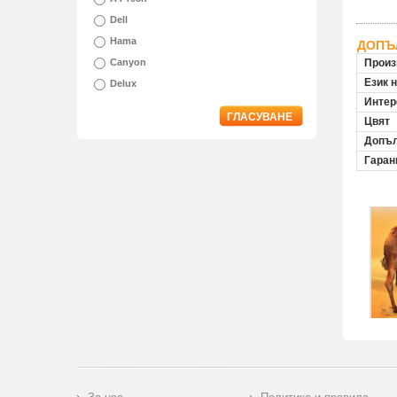
Dell
Hama
ДОПЪ
Canyon
Произ
Език 
Delux
Инте
ГЛАСУВАНЕ
Цвят
Допъл
Гаран