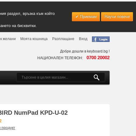
ия раздел, връзка към който
Приемам
Научи повече
ането на бисквитки.
к желани
Моята кошница
Разплащане
Вход
Добре дошли в keyboard.bg !
0700 20002
НАЦИОНАЛЕН ТЕЛЕФОН:
BIRD NumPad KPD-U-02
2
и продукт