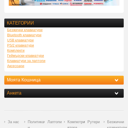
КАТЕГОРИИ
Безжични клавиатури
Bluetooth клавиатури
USB клавиатури
PS/2 клавиатури
Комплекти
Геймърски клавиатури
Клавиатури за лаптопи
Аксесоари
Моята Кошница
Анкета
За нас
Политика
Лаптопи
Компютри
Рутери
Безжични
и
втора
клавиатури