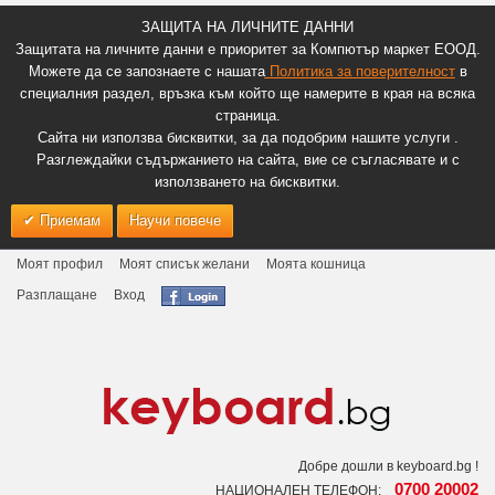
ЗАЩИТА НА ЛИЧНИТЕ ДАННИ
Защитата на личните данни е приоритет за Компютър маркет ЕООД.
Можете да се запознаете с нашата
Политика за поверителност
в
специалния раздел, връзка към който ще намерите в края на всяка
страница.
Сайта ни използва бисквитки, за да подобрим нашите услуги .
Разглеждайки съдържанието на сайта, вие се съгласявате и с
използването на бисквитки.
Приемам
Научи повече
Моят профил
Моят списък желани
Моята кошница
Разплащане
Вход
Добре дошли в keyboard.bg !
0700 20002
НАЦИОНАЛЕН ТЕЛЕФОН: