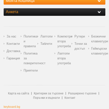
Моята Кошница
Анкета
За нас
Политика
Лаптопи
Компютри
Рутери
Безжични
и
втора
клавиатури
Контакти
Таблети
Точки за
правила
употреба
достъп
Геймърски
Доставка
Политика
Лаптопи
клавиатури
Гаранция
за
втора
поверителност
употреба
Приятели
Карта на сайта
Критерии за търсене
Разширено търсене
Поръчки и върнати
Контакт
keyboard.bg