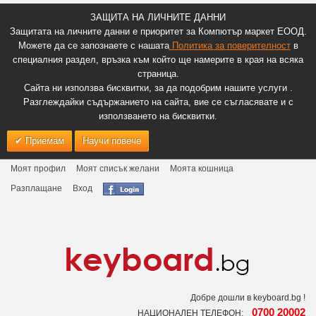
ЗАЩИТА НА ЛИЧНИТЕ ДАННИ
Защитата на личните данни е приоритет за Компютър маркет ЕООД.
Можете да се запознаете с нашата
Политика за поверителност
в
специалния раздел, връзка към който ще намерите в края на всяка
страница.
Сайта ни използва бисквитки, за да подобрим нашите услуги .
Разглеждайки съдържанието на сайта, вие се съгласявате и с
използването на бисквитки.
Приемам
Научи повече
Моят профил
Моят списък желани
Моята кошница
Разплащане
Вход
Добре дошли в keyboard.bg !
0700 20002
НАЦИОНАЛЕН ТЕЛЕФОН: