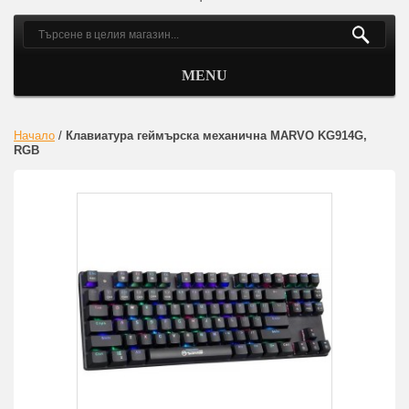
MENU
Начало
/
Клавиатура геймърска механична MARVO KG914G,
RGB