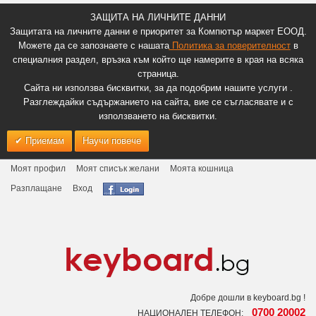
ЗАЩИТА НА ЛИЧНИТЕ ДАННИ
Защитата на личните данни е приоритет за Компютър маркет ЕООД.
Можете да се запознаете с нашата
Политика за поверителност
в
специалния раздел, връзка към който ще намерите в края на всяка
страница.
Сайта ни използва бисквитки, за да подобрим нашите услуги .
Разглеждайки съдържанието на сайта, вие се съгласявате и с
използването на бисквитки.
Приемам
Научи повече
Моят профил
Моят списък желани
Моята кошница
Разплащане
Вход
Добре дошли в keyboard.bg !
0700 20002
НАЦИОНАЛЕН ТЕЛЕФОН: