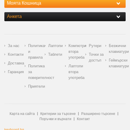
Моята Кошница
Анкета
За нас
Политика
Лаптопи
Компютри
Рутери
Безжични
и
втора
клавиатури
Контакти
Таблети
Точки за
правила
употреба
достъп
Геймърски
Доставка
Политика
Лаптопи
клавиатури
Гаранция
за
втора
поверителност
употреба
Приятели
Карта на сайта
Критерии за търсене
Разширено търсене
Поръчки и върнати
Контакт
keyboard.bg