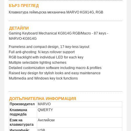
БЪРЗ ПРЕГЛЕД
Клавиатура геймърска механична MARVO KG914G, RGB
ДЕТАЙЛИ
Gaming Keyboard Mechanical KG914G RGB/Macro - 87 keys -
MARVO-KG914G
Frameless and compact design, 17-key-less layout
Full anti-ghosting: N keys rollover support
RGB backlight with individual LED for each key
Multiple selectable lighting schemes
Detailed customization software including macro & profiles
Raised key design for stylish looks and easy maintenance
Multimedia and Windows key lock functions
ДОПЪЛНИТЕЛНА ИНФОРМАЦИЯ
Производител
MARVO
Клавишна
QWERTY
подредба
Език на
Английски
клавиатурата
Интерфейс
USB