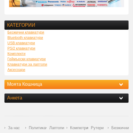
КАТЕГОРИИ
Безжични клавиатури
Bluetooth клавиатури
USB клавиатури
PS/2 клавиатури
Комплекти
Геймърски клавиатури
Клавиатури за лаптопи
Аксесоари
Моята Кошница
Анкета
За нас
Политика
Лаптопи
Компютри
Рутери
Безжични