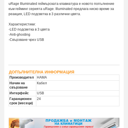
uRage Illuminated геймърската клавиатура е новото попълнение
към гейминг серията uRage. Illuminated предлага ниско време за
реакция, LED подсветка в 3 различни цвята.
Характеристики:
-LED подсветка в 3 цвята
-Anti-ghosting
-Свързване чрез USB
ДОПЪЛНИТЕЛНА ИНФОРМАЦИЯ
Производител
HAMA
Начин на
Кабел
свързване
Интерфейс
USB
Гаранционен
24
срок (месеци)