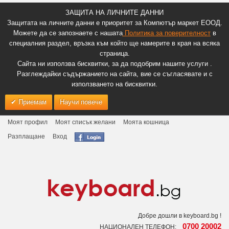
ЗАЩИТА НА ЛИЧНИТЕ ДАННИ
Защитата на личните данни е приоритет за Компютър маркет ЕООД.
Можете да се запознаете с нашата
Политика за поверителност
в
специалния раздел, връзка към който ще намерите в края на всяка
страница.
Сайта ни използва бисквитки, за да подобрим нашите услуги .
Разглеждайки съдържанието на сайта, вие се съгласявате и с
използването на бисквитки.
Приемам
Научи повече
Моят профил
Моят списък желани
Моята кошница
Разплащане
Вход
Добре дошли в keyboard.bg !
0700 20002
НАЦИОНАЛЕН ТЕЛЕФОН: