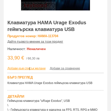
Клавиатура HAMA Urage Exodus
геймърска клавиатура USB
Продуктов номер: HAMA-113704
Дайте първото мнение за този продукт
Наличност:
Неналичен
33,90 €
/ 66,30 лв
Добави към списък желани
|
Добави за сравнение
БЪРЗ ПРЕГЛЕД
Клавиатура HAMA Urage Exodus геймърска клавиатура USB
ДЕТАЙЛИ
Геймърска клавиатура "uRage Exodus", USB
\
\ - Геймърската клавиатура е идеална за FPS, RTS, RPG и MMO