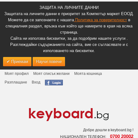
ЗАЩИТА НА ЛИЧНИТЕ ДАННИ
Защитата на личните данни е приоритет за Компютър маркет ЕООД.
Можете да се запознаете с нашата
Политика за поверителност
в
специалния раздел, връзка към който ще намерите в края на всяка
страница.
Сайта ни използва бисквитки, за да подобрим нашите услуги .
Разглеждайки съдържанието на сайта, вие се съгласявате и с
използването на бисквитки.
Приемам
Научи повече
Моят профил
Моят списък желани
Моята кошница
Разплащане
Вход
Добре дошли в keyboard.bg !
0700 20002
НАЦИОНАЛЕН ТЕЛЕФОН: