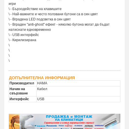
игри
\ - Бързодействие на клавишите
\ - Най-важните и често ползвани бутони са в син цвят
\ - Вградена LED подсветка в син цвят
\ - Вграден "anti-ghost" ефект - няколко бутона могат да бъдат
натиснати едновременно
\ - USB интерфейс
\ - Кирилизирана
\
\
\
\
ДОПЪЛНИТЕЛНА ИНФОРМАЦИЯ
Производител
HAMA
Начин на
Кабел
свързване
Интерфейс
USB