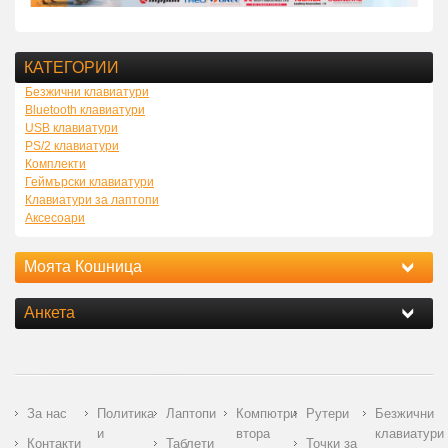
КАТЕГОРИИ
Безжични клавиатури
Bluetooth клавиатури
USB клавиатури
PS/2 клавиатури
Комплекти
Геймърски клавиатури
Клавиатури за лаптопи
Аксесоари
Моята Кошница
Анкета
За нас
Политика
Лаптопи
Компютри
Рутери
Безжични
и
втора
клавиатури
Контакти
Таблети
Точки за