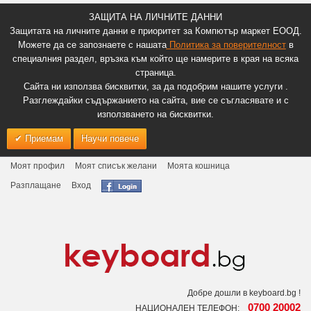
ЗАЩИТА НА ЛИЧНИТЕ ДАННИ
Защитата на личните данни е приоритет за Компютър маркет ЕООД.
Можете да се запознаете с нашата
Политика за поверителност
в
специалния раздел, връзка към който ще намерите в края на всяка
страница.
Сайта ни използва бисквитки, за да подобрим нашите услуги .
Разглеждайки съдържанието на сайта, вие се съгласявате и с
използването на бисквитки.
Приемам
Научи повече
Моят профил
Моят списък желани
Моята кошница
Разплащане
Вход
Добре дошли в keyboard.bg !
0700 20002
НАЦИОНАЛЕН ТЕЛЕФОН: