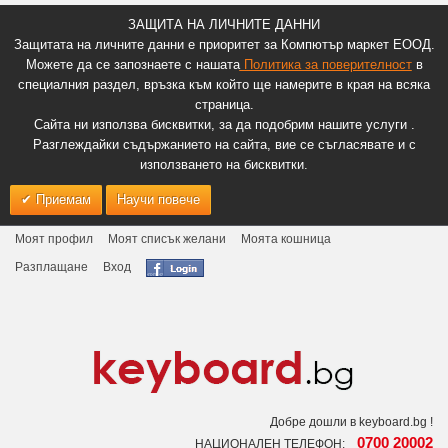
ЗАЩИТА НА ЛИЧНИТЕ ДАННИ
Защитата на личните данни е приоритет за Компютър маркет ЕООД.
Можете да се запознаете с нашата
Политика за поверителност
в
специалния раздел, връзка към който ще намерите в края на всяка
страница.
Сайта ни използва бисквитки, за да подобрим нашите услуги .
Разглеждайки съдържанието на сайта, вие се съгласявате и с
използването на бисквитки.
Приемам
Научи повече
Моят профил
Моят списък желани
Моята кошница
Разплащане
Вход
Добре дошли в keyboard.bg !
0700 20002
НАЦИОНАЛЕН ТЕЛЕФОН: