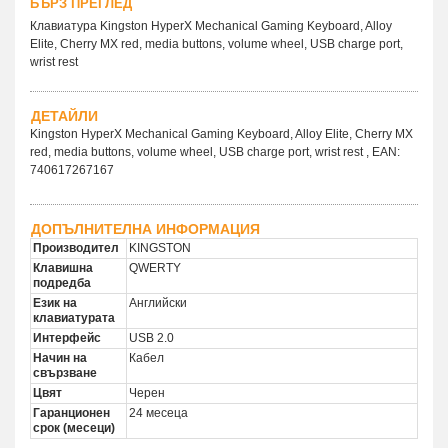
БЪРЗ ПРЕГЛЕД
Клавиатура Kingston HyperX Mechanical Gaming Keyboard, Alloy
Elite, Cherry MX red, media buttons, volume wheel, USB charge port,
wrist rest
ДЕТАЙЛИ
Kingston HyperX Mechanical Gaming Keyboard, Alloy Elite, Cherry MX
red, media buttons, volume wheel, USB charge port, wrist rest , EAN:
740617267167
ДОПЪЛНИТЕЛНА ИНФОРМАЦИЯ
Производител
KINGSTON
Клавишна
QWERTY
подредба
Език на
Английски
клавиатурата
Интерфейс
USB 2.0
Начин на
Кабел
свързване
Цвят
Черен
Гаранционен
24 месеца
срок (месеци)