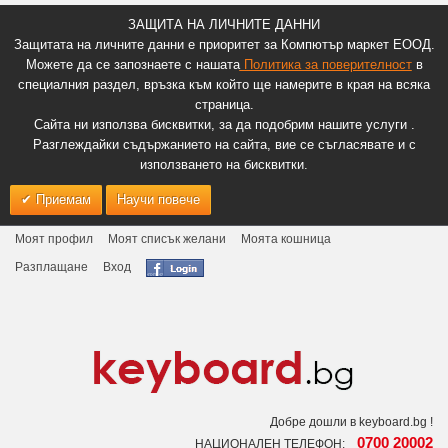
ЗАЩИТА НА ЛИЧНИТЕ ДАННИ
Защитата на личните данни е приоритет за Компютър маркет ЕООД.
Можете да се запознаете с нашата
Политика за поверителност
в
специалния раздел, връзка към който ще намерите в края на всяка
страница.
Сайта ни използва бисквитки, за да подобрим нашите услуги .
Разглеждайки съдържанието на сайта, вие се съгласявате и с
използването на бисквитки.
Приемам
Научи повече
Моят профил
Моят списък желани
Моята кошница
Разплащане
Вход
Добре дошли в keyboard.bg !
0700 20002
НАЦИОНАЛЕН ТЕЛЕФОН: