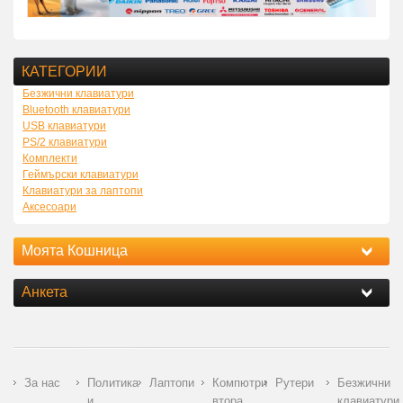
КАТЕГОРИИ
Безжични клавиатури
Bluetooth клавиатури
USB клавиатури
PS/2 клавиатури
Комплекти
Геймърски клавиатури
Клавиатури за лаптопи
Аксесоари
Моята Кошница
Анкета
За нас
Политика
Лаптопи
Компютри
Рутери
Безжични
и
втора
клавиатури