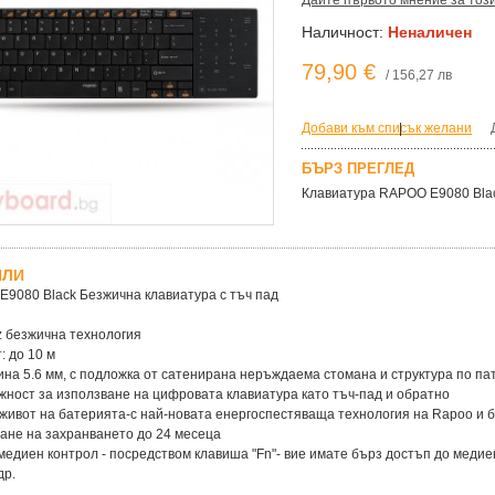
Дайте първото мнение за тоз
Наличност:
Неналичен
79,90 €
/ 156,27 лв
Добави към списък желани
|
БЪРЗ ПРЕГЛЕД
Клавиатура RAPOO E9080 Blac
ЙЛИ
9080 Black Безжична клавиатура с тъч пад
z безжична технология
: до 10 м
ина 5.6 мм, с подложка от сатенирана неръждаема стомана и структура по пате
жност за използване на цифровата клавиатура като тъч-пад и обратно
 живот на батерията-с най-новата енергоспестяваща технология на Rapoo и 
ане на захранването до 24 месеца
медиен контрол - посредством клавиша "Fn"- вие имате бърз достъп до медие
др.