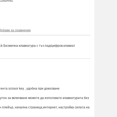
и продукт
Добави за сравнение
k Безжична клавиатура с тъч пад/цифров.клавиат
нта scissor key , удобна при докосване
бутон за включване можете да използвате клавиатурата без
н плейър, начална страница,интернет, настройка силата на