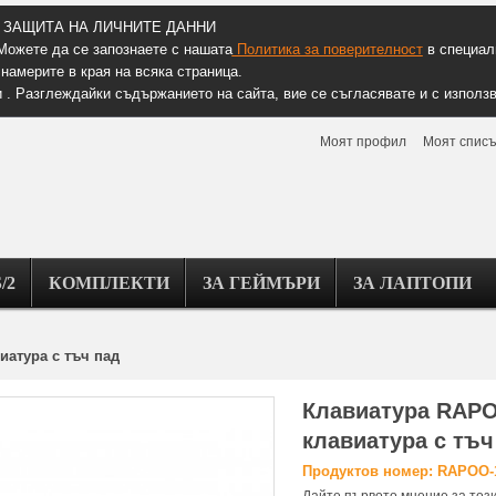
ЗАЩИТА НА ЛИЧНИТЕ ДАННИ
Можете да се запознаете с нашата
Политика за поверителност
в специалн
намерите в края на всяка страница.
 . Разглеждайки съдържанието на сайта, вие се съгласявате и с използв
Моят профил
Моят списъ
/2
КОМПЛЕКТИ
ЗА ГЕЙМЪРИ
ЗА ЛАПТОПИ
иатура с тъч пад
Клавиатура RAPO
клавиатура с тъч
Продуктов номер: RAPOO-