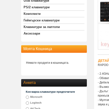
USB клавиатури
PS/2 клавиатури
Комплекти
Геймърски клавиатури
Клавиатури за лаптопи
Аксесоари
Моята Кошница
ДЕТА
Нямате продукти в кошницата.
RAPOO E
- 2.4GH
- Обхват
Анкета
- Дебел
- Възмо
- Дълъг
Коя марка клавиатури предпочитате
прекъсв
Microsoft
- Мулти
Logitech
звука и 
A4 Tech