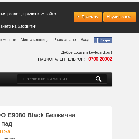
ия раздел, връзка към който
Приемам
Научи повече
ането на бисквитки.
к желани
Моята кошница
Разплащане
Вход
Добре дошли в keyboard.bg !
0700 20002
НАЦИОНАЛЕН ТЕЛЕФОН:
O E9080 Black Безжична
 пад
11248