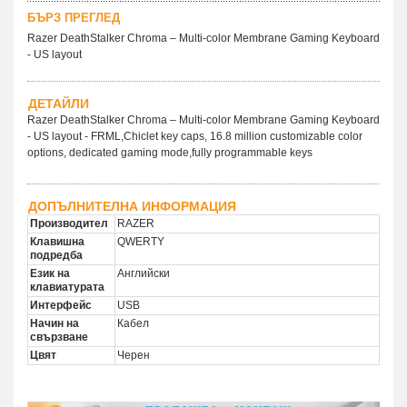
БЪРЗ ПРЕГЛЕД
Razer DeathStalker Chroma – Multi-color Membrane Gaming Keyboard
- US layout
ДЕТАЙЛИ
Razer DeathStalker Chroma – Multi-color Membrane Gaming Keyboard
- US layout - FRML,Chiclet key caps, 16.8 million customizable color
options, dedicated gaming mode,fully programmable keys
ДОПЪЛНИТЕЛНА ИНФОРМАЦИЯ
Производител
RAZER
Клавишна
QWERTY
подредба
Език на
Английски
клавиатурата
Интерфейс
USB
Начин на
Кабел
свързване
Цвят
Черен