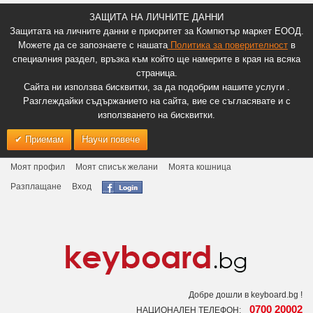
ЗАЩИТА НА ЛИЧНИТЕ ДАННИ
Защитата на личните данни е приоритет за Компютър маркет ЕООД.
Можете да се запознаете с нашата
Политика за поверителност
в
специалния раздел, връзка към който ще намерите в края на всяка
страница.
Сайта ни използва бисквитки, за да подобрим нашите услуги .
Разглеждайки съдържанието на сайта, вие се съгласявате и с
използването на бисквитки.
Приемам
Научи повече
Моят профил
Моят списък желани
Моята кошница
Разплащане
Вход
Добре дошли в keyboard.bg !
0700 20002
НАЦИОНАЛЕН ТЕЛЕФОН: