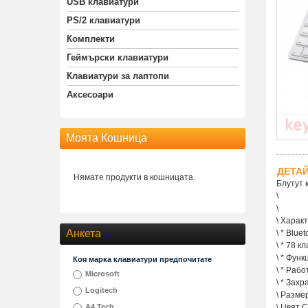
USB клавиатури
PS/2 клавиатури
Комплекти
Геймърски клавиатури
Клавиатури за лаптопи
Аксесоари
Моята Кошница
ДЕТА
Нямате продукти в кошницата.
Блутут 
\
\
\ Харак
Анкета
\ * Blue
\ * 78 к
\ * Фун
Коя марка клавиатури предпочитате
\ * Раб
Microsoft
\ * Захр
Logitech
\ Разме
A4 Tech
\ Цвят 