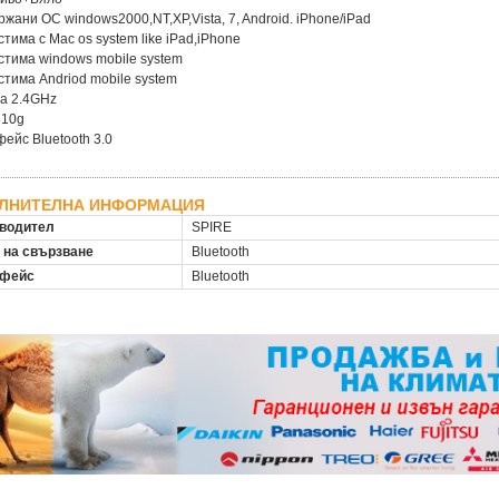
ржани ОС windows2000,NT,XP,Vista, 7, Android. iPhone/iPad
стима с Mac os system like iPad,iPhone
стима windows mobile system
стима Andriod mobile system
та 2.4GHz
310g
фейс Bluetooth 3.0
ЛНИТЕЛНА ИНФОРМАЦИЯ
водител
SPIRE
 на свързване
Bluetooth
рфейс
Bluetooth