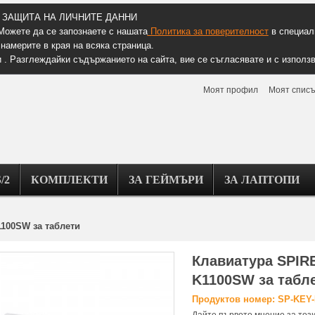
ЗАЩИТА НА ЛИЧНИТЕ ДАННИ
Можете да се запознаете с нашата
Политика за поверителност
в специалн
намерите в края на всяка страница.
 . Разглеждайки съдържанието на сайта, вие се съгласявате и с използв
Моят профил
Моят списъ
/2
КОМПЛЕКТИ
ЗА ГЕЙМЪРИ
ЗА ЛАПТОПИ
1100SW за таблети
Клавиатура SPIR
K1100SW за табл
Продуктов номер: SP-KEY