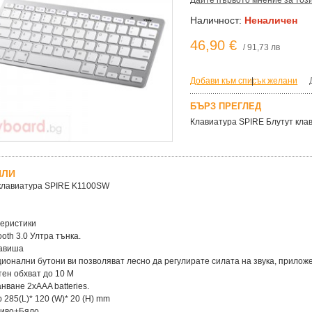
Дайте първото мнение за тоз
Наличност:
Неналичен
46,90 €
/ 91,73 лв
Добави към списък желани
|
БЪРЗ ПРЕГЛЕД
Клавиатура SPIRE Блутут кла
ЙЛИ
клавиатура SPIRE K1100SW
теристики
tooth 3.0 Ултра тънка.
лавиша
кционални бутони ви позволяват лесно да регулирате силата на звука, прилож
отен обхват до 10 М
анване 2xAAA batteries.
р 285(L)* 120 (W)* 20 (H) mm
Сиво+Бяло