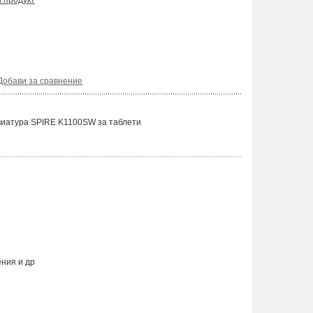
и продукт
Добави за сравнение
виатура SPIRE K1100SW за таблети
ения и др