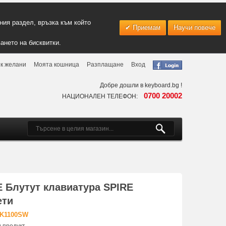
ия раздел, връзка към който
Приемам
Научи повече
ането на бисквитки.
к желани
Моята кошница
Разплащане
Вход
Добре дошли в keyboard.bg !
0700 20002
НАЦИОНАЛЕН ТЕЛЕФОН:
E Блутут клавиатура SPIRE
ети
-K1100SW