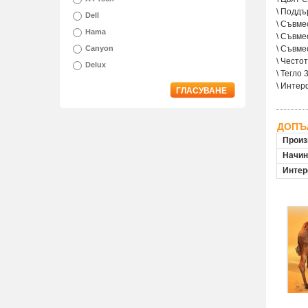
\ Поддъ
Dell
\ Съвме
Hama
\ Съвме
Canyon
\ Съвме
\ Често
Delux
\ Тегло 
\ Интер
ГЛАСУВАНЕ
ДОПЪ
Произ
Начин
Инте