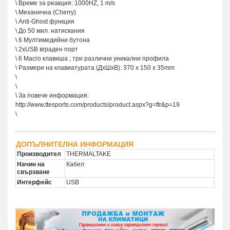
\ Време за реакция: 1000HZ, 1 m/s
\ Механична (Cherry)
\ Anti-Ghost функция
\ До 50 мил. натискания
\ 6 Мултимедийни бутона
\ 2xUSB вграден порт
\ 6 Macro клавиша ; три различни уникални профила
\ Размери на клавиатурата (ДxШxВ): 370 x 150 x 35mm
\
\
\ За повече информация:
http://www.ttesports.com/products/product.aspx?g=ftr&p=19
\
ДОПЪЛНИТЕЛНА ИНФОРМАЦИЯ
Производител
THERMALTAKE
Начин на
Кабел
свързване
Интерфейс
USB