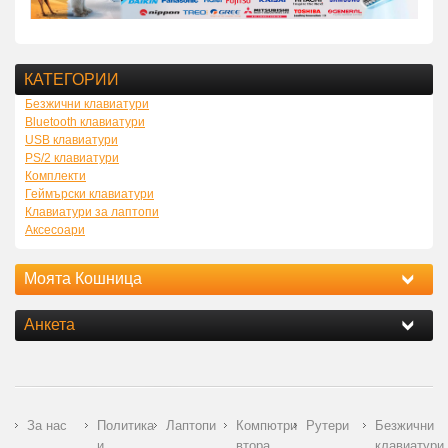
КАТЕГОРИИ
Безжични клавиатури
Bluetooth клавиатури
USB клавиатури
PS/2 клавиатури
Комплекти
Геймърски клавиатури
Клавиатури за лаптопи
Аксесоари
Моята Кошница
Анкета
За нас
Политика
Лаптопи
Компютри
Рутери
Безжични
и
втора
клавиатури