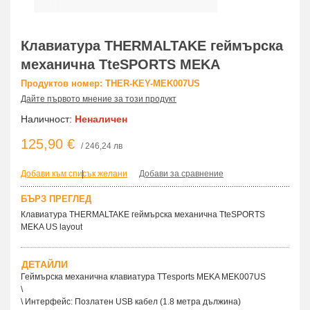
Клавиатура THERMALTAKE геймърска
механична TteSPORTS MEKA
Продуктов номер: THER-KEY-MEK007US
Дайте първото мнение за този продукт
Наличност:
Неналичен
125,90 €
/ 246,24 лв
Добави към списък желани
|
Добави за сравнение
БЪРЗ ПРЕГЛЕД
Клавиатура THERMALTAKE геймърска механична TteSPORTS
MEKA US layout
ДЕТАЙЛИ
Геймърска механична клавиатура ТТesports MEKA MEK007US
\
\ Интерфейс: Позлатен USB кабел (1.8 метра дължина)