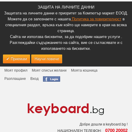
ЗАЩИТА НА ЛИЧНИТЕ ДАННИ
Защитата на личните данни е приоритет за Компютър маркет ЕООД.
Можете да се запознаете с нашата
Политика за поверителност
в
специалния раздел, връзка към който ще намерите в края на всяка
страница.
Сайта ни използва бисквитки, за да подобрим нашите услуги .
Разглеждайки съдържанието на сайта, вие се съгласявате и с
използването на бисквитки.
Приемам
Научи повече
Моят профил
Моят списък желани
Моята кошница
Разплащане
Вход
Добре дошли в keyboard.bg !
0700 20002
НАЦИОНАЛЕН ТЕЛЕФОН: