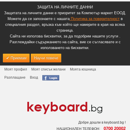
ЗАЩИТА НА ЛИЧНИТЕ ДАННИ
Защитата на личните данни е приоритет за Компютър маркет ЕООД.
Можете да се запознаете с нашата
Политика за поверителност
в
специалния раздел, връзка към който ще намерите в края на всяка
страница.
Сайта ни използва бисквитки, за да подобрим нашите услуги .
Разглеждайки съдържанието на сайта, вие се съгласявате и с
използването на бисквитки.
Приемам
Научи повече
Моят профил
Моят списък желани
Моята кошница
Разплащане
Вход
Добре дошли в keyboard.bg !
0700 20002
НАЦИОНАЛЕН ТЕЛЕФОН: