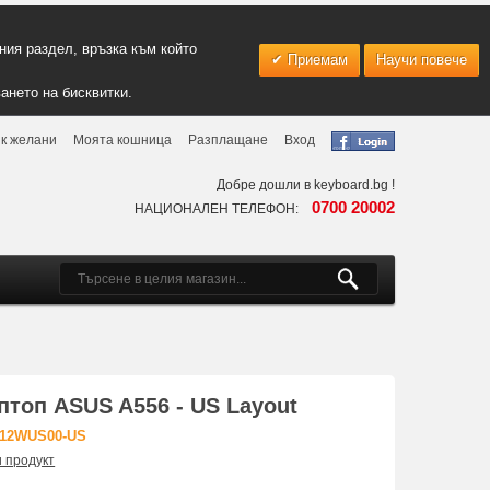
ия раздел, връзка към който
Приемам
Научи повече
ането на бисквитки.
к желани
Моята кошница
Разплащане
Вход
Добре дошли в keyboard.bg !
0700 20002
НАЦИОНАЛЕН ТЕЛЕФОН:
птоп ASUS A556 - US Layout
612WUS00-US
и продукт