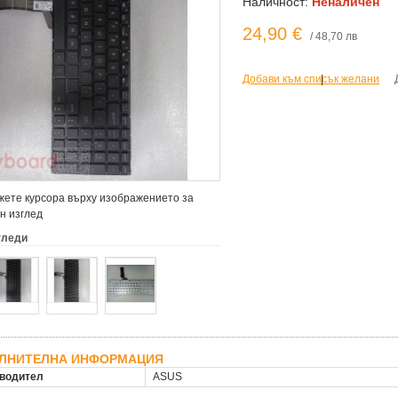
Наличност:
Неналичен
24,90 €
/ 48,70 лв
Добави към списък желани
|
ете курсора върху изображението за
н изглед
гледи
ЛНИТЕЛНА ИНФОРМАЦИЯ
водител
ASUS