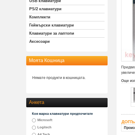
USB клавиатури
PS/2 клавиатури
Комплекти
Геймърски клавиатури
Клавиатури за лаптопи
Аксесоари
Моята Кошница
Придвиж
увеличе
Нямате продукти в кошницата.
Още из
Анкета
Коя марка клавиатури предпочитате
Microsoft
ДОПЪ
Logitech
Произ
A4 Tech