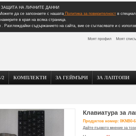
ЗАЩИТА НА ЛИЧНИТЕ ДАННИ
Можете да се запознаете с нашата
Политика за поверителност
в специалн
намерите в края на всяка страница.
 . Разглеждайки съдържанието на сайта, вие се съгласявате и с използв
Моят профил
Моят списъ
/2
КОМПЛЕКТИ
ЗА ГЕЙМЪРИ
ЗА ЛАПТОПИ
Клавиатура за ла
Продуктов номер: 0KNB0-
Дайте първото мнение за тоз