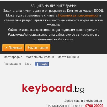
ЗАЩИТА НА ЛИЧНИТЕ ДАННИ
Защитата на личните данни е приоритет за Компютър маркет ЕООД.
Можете да се запознаете с нашата
Политика за поверителност
в
специалния раздел, връзка към който ще намерите в края на всяка
страница.
Сайта ни използва бисквитки, за да подобрим нашите услуги .
Разглеждайки съдържанието на сайта, вие се съгласявате и с
използването на бисквитки.
Приемам
Научи повече
Моят профил
Моят списък желани
Моята кошница
Разплащане
Вход
Добре дошли в keyboard.bg !
0700 20002
НАЦИОНАЛЕН ТЕЛЕФОН: