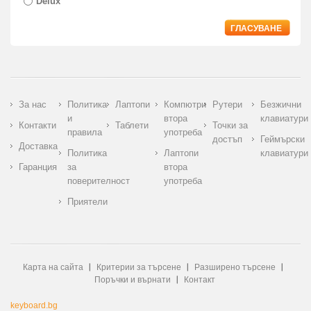
Delux
ГЛАСУВАНЕ
За нас
Политика
Лаптопи
Компютри
Рутери
Безжични
и
втора
клавиатури
Контакти
Таблети
Точки за
правила
употреба
достъп
Геймърски
Доставка
Политика
Лаптопи
клавиатури
Гаранция
за
втора
поверителност
употреба
Приятели
Карта на сайта
Критерии за търсене
Разширено търсене
Поръчки и върнати
Контакт
keyboard.bg