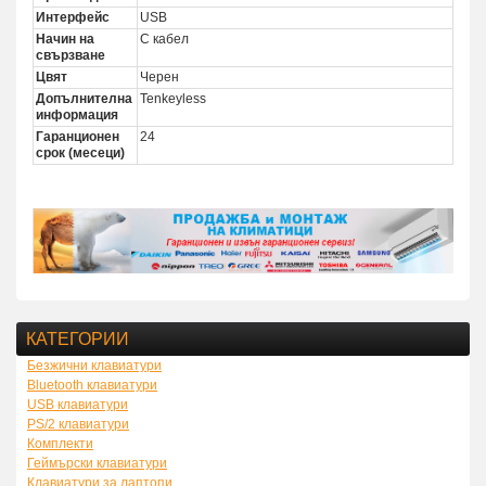
Интерфейс
USB
Начин на
С кабел
свързване
Цвят
Черен
Допълнителна
Tenkeyless
информация
Гаранционен
24
срок (месеци)
КАТЕГОРИИ
Безжични клавиатури
Bluetooth клавиатури
USB клавиатури
PS/2 клавиатури
Комплекти
Геймърски клавиатури
Клавиатури за лаптопи