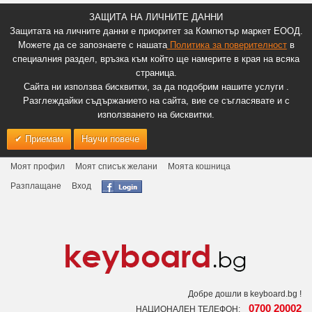
ЗАЩИТА НА ЛИЧНИТЕ ДАННИ
Защитата на личните данни е приоритет за Компютър маркет ЕООД.
Можете да се запознаете с нашата
Политика за поверителност
в
специалния раздел, връзка към който ще намерите в края на всяка
страница.
Сайта ни използва бисквитки, за да подобрим нашите услуги .
Разглеждайки съдържанието на сайта, вие се съгласявате и с
използването на бисквитки.
Приемам
Научи повече
Моят профил
Моят списък желани
Моята кошница
Разплащане
Вход
Добре дошли в keyboard.bg !
0700 20002
НАЦИОНАЛЕН ТЕЛЕФОН: