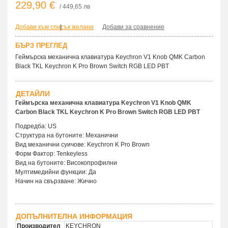
229,90 €
/ 449,65 лв
Добави към списък желани
|
Добави за сравнение
БЪРЗ ПРЕГЛЕД
Геймърска механична клавиатура Keychron V1 Knob QMK Carbon
Black TKL Keychron K Pro Brown Switch RGB LED PBT
ДЕТАЙЛИ
Геймърска механична клавиатура Keychron V1 Knob QMK
Carbon Black TKL Keychron K Pro Brown Switch RGB LED PBT
Подредба: US
Структура на бутоните: Механични
Вид механични суичове: Keychron K Pro Brown
Форм Фактор: Tenkeyless
Вид на бутоните: Високопрофилни
Мултимедийни функции: Да
Начин на свързване: Жично
ДОПЪЛНИТЕЛНА ИНФОРМАЦИЯ
Производител
KEYCHRON