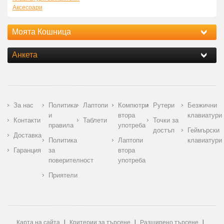
Аксесоари
Моята Кошница
Анкета
За нас
Политика
Лаптопи
Компютри
Рутери
Безжични
и
втора
клавиатури
Контакти
Таблети
Точки за
правила
употреба
достъп
Геймърски
Доставка
Политика
Лаптопи
клавиатури
Гаранция
за
втора
поверителност
употреба
Приятели
Карта на сайта
Критерии за търсене
Разширено търсене