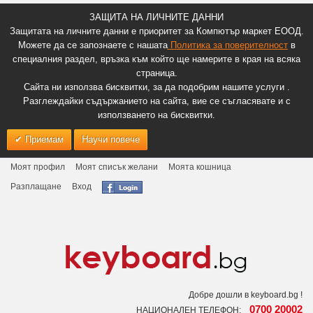
ЗАЩИТА НА ЛИЧНИТЕ ДАННИ
Защитата на личните данни е приоритет за Компютър маркет ЕООД.
Можете да се запознаете с нашата
Политика за поверителност
в
специалния раздел, връзка към който ще намерите в края на всяка
страница.
Сайта ни използва бисквитки, за да подобрим нашите услуги .
Разглеждайки съдържанието на сайта, вие се съгласявате и с
използването на бисквитки.
Приемам
Научи повече
Моят профил
Моят списък желани
Моята кошница
Разплащане
Вход
Добре дошли в keyboard.bg !
0700 20002
НАЦИОНАЛЕН ТЕЛЕФОН: