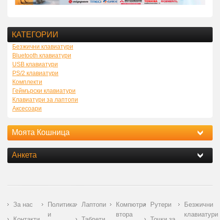
КАТЕГОРИИ
Безжични клавиатури
Bluetooth клавиатури
USB клавиатури
PS/2 клавиатури
Комплекти
Геймърски клавиатури
Клавиатури за лаптопи
Аксесоари
Моята Кошница
Анкета
За нас
Политика
Лаптопи
Компютри
Рутери
Безжични
и
втора
клавиатури
Контакти
Таблети
Точки за