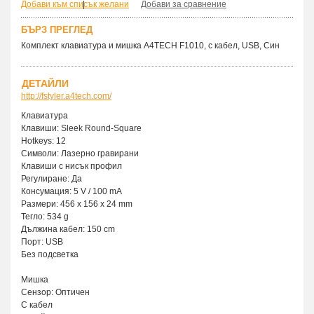
Добави към списък желани
|
Добави за сравнение
БЪРЗ ПРЕГЛЕД
Комплект клавиатура и мишка A4TECH F1010, с кабел, USB, Син
ДЕТАЙЛИ
http://fstyler.a4tech.com/
Клавиатура
Клавиши: Sleek Round-Square
Hotkeys: 12
Символи: Лазерно гравирани
Клавиши с нисък профил
Регулиране: Да
Консумация: 5 V / 100 mA
Размери: 456 x 156 x 24 mm
Тегло: 534 g
Дължина кабел: 150 cm
Порт: USB
Без подсветка
Мишка
Сензор: Оптичен
С кабел