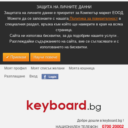
ЗАЩИТА НА ЛИЧНИТЕ ДАННИ
Защитата на личните данни е приоритет за Компютър маркет ЕООД.
Можете да се запознаете с нашата
Политика за поверителност
в
специалния раздел, връзка към който ще намерите в края на всяка
страница.
Сайта ни използва бисквитки, за да подобрим нашите услуги .
Разглеждайки съдържанието на сайта, вие се съгласявате и с
използването на бисквитки.
Приемам
Научи повече
Моят профил
Моят списък желани
Моята кошница
Разплащане
Вход
Добре дошли в keyboard.bg !
0700 20002
НАЦИОНАЛЕН ТЕЛЕФОН: