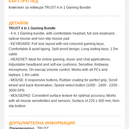
БЪРЗ ПРЕГЛЕД
Комплект за геймъри TRUST 4 in 1 Gaming Bundle
ДЕТАЙЛИ
TRUST 4 in 1 Gaming Bundle
- 4 in 1 Gaming bundle, with comfortable headset, full size keyboard,
optical mouse and non-slip mouse pad
- KEYBOARD: Full size layout with red coloured gaming keys,
Comfortable & quiet typing, Spill-proof design, Long lasting keys, 1.5m
cable
- HEADSET: Ideal for online gaming, music and chat applications;
Adjustable headband and soft ear cushions; Sensitive, foldaway
microphone; On-earcap volume control; Works with all PCs and
laptops; 1.8m cable
- MOUSE: 6 responsive buttons, Rubber coating for perfect grip, Scroll
wheel and back illumination, Speed select button (1000 - 1600 - 2200 -
3000 DPI)
- MOUSEPAD: Consistent surface texture for optimal accuracy, Works
with all mouse sensitivities and sensors, Surface of 220 x 300 mm, Non-
slip bottom
ДОПЪЛНИТЕЛНА ИНФОРМАЦИЯ
Производител
TRUST