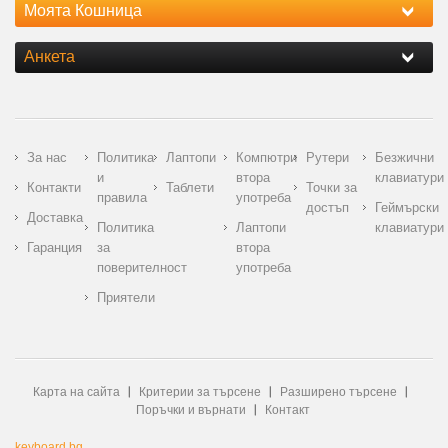
Моята Кошница
Анкета
За нас
Политика
Лаптопи
Компютри
Рутери
Безжични
и
втора
клавиатури
Контакти
Таблети
Точки за
правила
употреба
достъп
Геймърски
Доставка
Политика
Лаптопи
клавиатури
Гаранция
за
втора
поверителност
употреба
Приятели
Карта на сайта
Критерии за търсене
Разширено търсене
Поръчки и върнати
Контакт
keyboard.bg