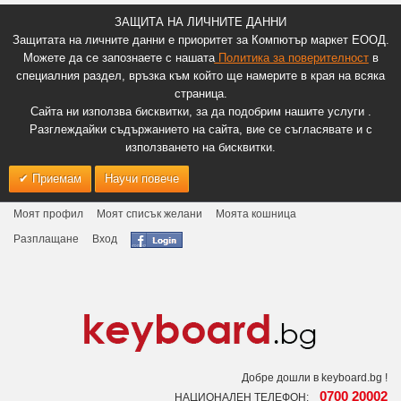
ЗАЩИТА НА ЛИЧНИТЕ ДАННИ
Защитата на личните данни е приоритет за Компютър маркет ЕООД.
Можете да се запознаете с нашата
Политика за поверителност
в
специалния раздел, връзка към който ще намерите в края на всяка
страница.
Сайта ни използва бисквитки, за да подобрим нашите услуги .
Разглеждайки съдържанието на сайта, вие се съгласявате и с
използването на бисквитки.
Приемам
Научи повече
Моят профил
Моят списък желани
Моята кошница
Разплащане
Вход
Добре дошли в keyboard.bg !
0700 20002
НАЦИОНАЛЕН ТЕЛЕФОН: