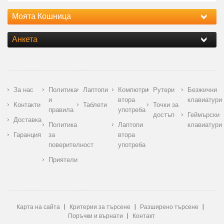
Моята Кошница
Анкета
За нас
Политика
Лаптопи
Компютри
Рутери
Безжични
и
втора
клавиатури
Контакти
Таблети
Точки за
правила
употреба
достъп
Геймърски
Доставка
Политика
Лаптопи
клавиатури
Гаранция
за
втора
поверителност
употреба
Приятели
Карта на сайта
Критерии за търсене
Разширено търсене
Поръчки и върнати
Контакт