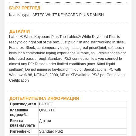
БЪРЗ ПРЕГЛЕД
Клавиатура LABTEC WHITE KEYBOARD PLUS DANISH
ДЕТАЙЛИ
Labtec® White Keyboard Plus The Labtec® White Keyboard Plus is
ready to go right out of the box. Just plug it in and start working in style.
Features: Sleek, contemporary design at a great priceQuiet, soft-touch
keys for a comfortable typing experienceDurable, spill-resistant design*
lets liquid pass throughStandard PS/2 connection lets you connect to
almost any PC*Tested under limited conditions (max. 60ml liquid
spillage). Do not immerse keyboard in liquid. Specifications: PC with
Windows® 98, NT® 4.0, 2000, ME or XPAvailable PS/2 portCompliance
Certification
ДОПЪЛНИТЕЛНА ИНФОРМАЦИЯ
Производител
LABTEC
Клавишна
QWERTY
подредба
Език на
Датски
клавиатурата
Интерфейс
Standard PS/2