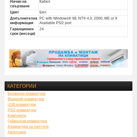
Начин на
Кабел
свързване
Цвят
Бял
Допълнителна
PC with Windows® 98, NT® 4.0, 2000, ME or X
информация
Available PS/2 port
Гаранционен
24
срок (месеци)
КАТЕГОРИИ
Безжични клавиатури
Bluetooth клавиатури
USB клавиатури
PS/2 клавиатури
Комплекти
Геймърски клавиатури
Клавиатури за лаптопи
Аксесоари