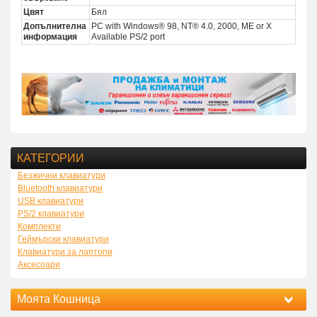
Цвят
Бял
Допълнителна
PC with Windows® 98, NT® 4.0, 2000, ME or X
информация
Available PS/2 port
КАТЕГОРИИ
Безжични клавиатури
Bluetooth клавиатури
USB клавиатури
PS/2 клавиатури
Комплекти
Геймърски клавиатури
Клавиатури за лаптопи
Аксесоари
Моята Кошница