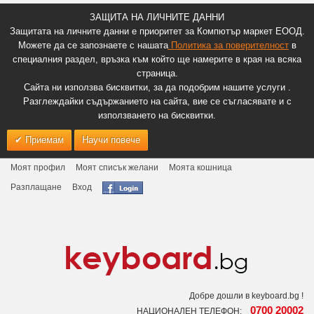
ЗАЩИТА НА ЛИЧНИТЕ ДАННИ
Защитата на личните данни е приоритет за Компютър маркет ЕООД.
Можете да се запознаете с нашата
Политика за поверителност
в
специалния раздел, връзка към който ще намерите в края на всяка
страница.
Сайта ни използва бисквитки, за да подобрим нашите услуги .
Разглеждайки съдържанието на сайта, вие се съгласявате и с
използването на бисквитки.
Приемам
Научи повече
Моят профил
Моят списък желани
Моята кошница
Разплащане
Вход
Добре дошли в keyboard.bg !
0700 20002
НАЦИОНАЛЕН ТЕЛЕФОН: