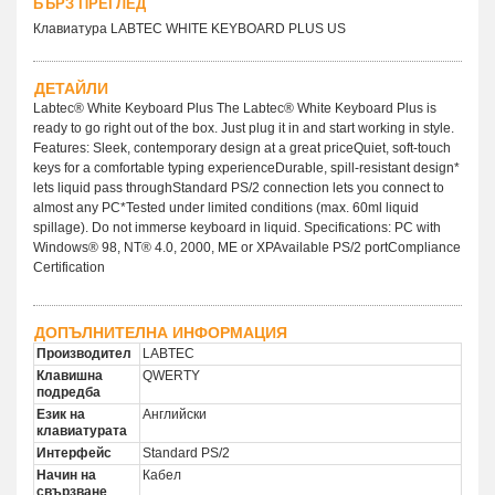
БЪРЗ ПРЕГЛЕД
Клавиатура LABTEC WHITE KEYBOARD PLUS US
ДЕТАЙЛИ
Labtec® White Keyboard Plus The Labtec® White Keyboard Plus is
ready to go right out of the box. Just plug it in and start working in style.
Features: Sleek, contemporary design at a great priceQuiet, soft-touch
keys for a comfortable typing experienceDurable, spill-resistant design*
lets liquid pass throughStandard PS/2 connection lets you connect to
almost any PC*Tested under limited conditions (max. 60ml liquid
spillage). Do not immerse keyboard in liquid. Specifications: PC with
Windows® 98, NT® 4.0, 2000, ME or XPAvailable PS/2 portCompliance
Certification
ДОПЪЛНИТЕЛНА ИНФОРМАЦИЯ
Производител
LABTEC
Клавишна
QWERTY
подредба
Език на
Английски
клавиатурата
Интерфейс
Standard PS/2
Начин на
Кабел
свързване