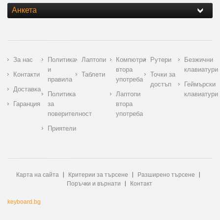
Анкета
За нас
Политика
Лаптопи
Компютри
Рутери
Безжични
и
втора
клавиатури
Контакти
Таблети
Точки за
правила
употреба
достъп
Геймърски
Доставка
Политика
Лаптопи
клавиатури
Гаранция
за
втора
поверителност
употреба
Приятели
Карта на сайта
Критерии за търсене
Разширено търсене
Поръчки и върнати
Контакт
keyboard.bg