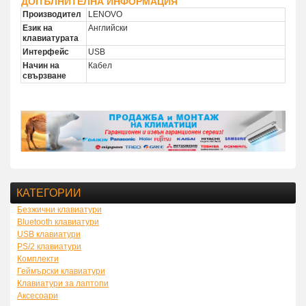
ДОПЪЛНИТЕЛНА ИНФОРМАЦИЯ
Производител
LENOVO
Език на
Английски
клавиатурата
Интерфейс
USB
Начин на
Кабел
свързване
КАТЕГОРИИ
Безжични клавиатури
Bluetooth клавиатури
USB клавиатури
PS/2 клавиатури
Комплекти
Геймърски клавиатури
Клавиатури за лаптопи
Аксесоари