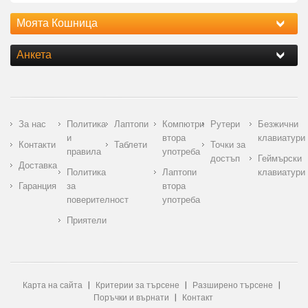
Моята Кошница
Анкета
За нас
Политика
Лаптопи
Компютри
Рутери
Безжични
и
втора
клавиатури
Контакти
Таблети
Точки за
правила
употреба
достъп
Геймърски
Доставка
Политика
Лаптопи
клавиатури
Гаранция
за
втора
поверителност
употреба
Приятели
Карта на сайта
Критерии за търсене
Разширено търсене
Поръчки и върнати
Контакт