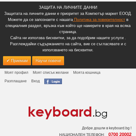
ЗАЩИТА НА ЛИЧНИТЕ ДАННИ
Защитата на личните данни е приоритет за Компютър маркет ЕООД.
Можете да се запознаете с нашата
Политика за поверителност
в
специалния раздел, връзка към който ще намерите в края на всяка
страница.
Сайта ни използва бисквитки, за да подобрим нашите услуги .
Разглеждайки съдържанието на сайта, вие се съгласявате и с
използването на бисквитки.
Приемам
Научи повече
Моят профил
Моят списък желани
Моята кошница
Разплащане
Вход
Добре дошли в keyboard.bg !
0700 20002
НАЦИОНАЛЕН ТЕЛЕФОН: