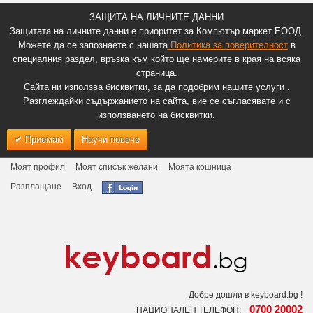
ЗАЩИТА НА ЛИЧНИТЕ ДАННИ
Защитата на личните данни е приоритет за Компютър маркет ЕООД.
Можете да се запознаете с нашата
Политика за поверителност
в
специалния раздел, връзка към който ще намерите в края на всяка
страница.
Сайта ни използва бисквитки, за да подобрим нашите услуги .
Разглеждайки съдържанието на сайта, вие се съгласявате и с
използването на бисквитки.
Приемам
Научи повече
Моят профил
Моят списък желани
Моята кошница
Разплащане
Вход
Добре дошли в keyboard.bg !
0700 20002
НАЦИОНАЛЕН ТЕЛЕФОН: