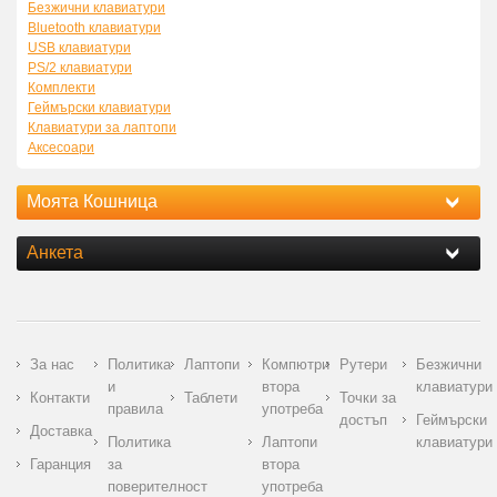
Безжични клавиатури
Bluetooth клавиатури
USB клавиатури
PS/2 клавиатури
Комплекти
Геймърски клавиатури
Клавиатури за лаптопи
Аксесоари
Моята Кошница
Анкета
За нас
Политика
Лаптопи
Компютри
Рутери
Безжични
и
втора
клавиатури
Контакти
Таблети
Точки за
правила
употреба
достъп
Геймърски
Доставка
Политика
Лаптопи
клавиатури
Гаранция
за
втора
поверителност
употреба