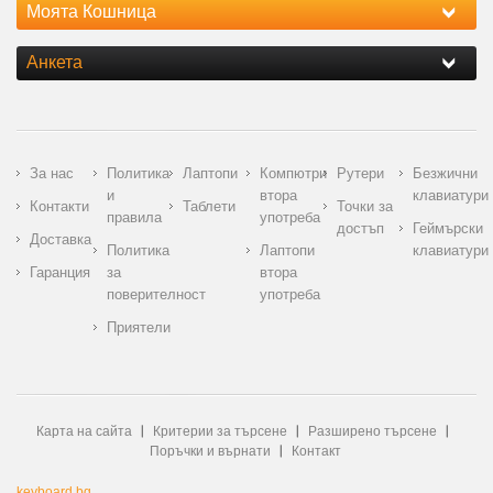
Моята Кошница
Анкета
За нас
Политика
Лаптопи
Компютри
Рутери
Безжични
и
втора
клавиатури
Контакти
Таблети
Точки за
правила
употреба
достъп
Геймърски
Доставка
Политика
Лаптопи
клавиатури
Гаранция
за
втора
поверителност
употреба
Приятели
Карта на сайта
Критерии за търсене
Разширено търсене
Поръчки и върнати
Контакт
keyboard.bg