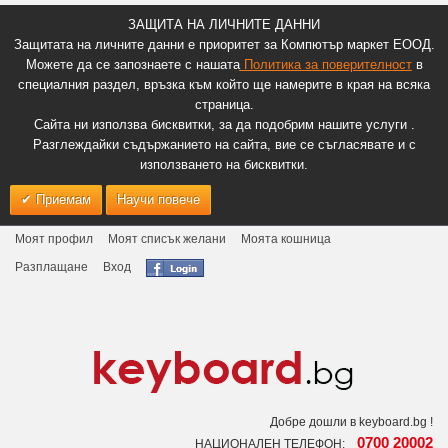
ЗАЩИТА НА ЛИЧНИТЕ ДАННИ
Защитата на личните данни е приоритет за Компютър маркет ЕООД.
Можете да се запознаете с нашата
Политика за поверителност
в
специалния раздел, връзка към който ще намерите в края на всяка
страница.
Сайта ни използва бисквитки, за да подобрим нашите услуги .
Разглеждайки съдържанието на сайта, вие се съгласявате и с
използването на бисквитки.
Приемам
Научи повече
Моят профил
Моят списък желани
Моята кошница
Разплащане
Вход
Добре дошли в keyboard.bg !
0700 20002
НАЦИОНАЛЕН ТЕЛЕФОН: