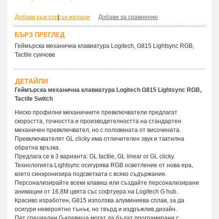
Добави към списък желани
|
Добави за сравнение
БЪРЗ ПРЕГЛЕД
Геймърска механична клавиатура Logitech, G815 Lightsync RGB,
Tactile суичове
ДЕТАЙЛИ
Геймърска механична клавиатура Logitech G815 Lightsync RGB,
Tactile Switch
Ниско профилни механичните превключватели предлагат
скоростта, точността и производителността на стандартен
механичен превключвател, но с половината от височината.
Превключвателят GL clicky има отличителен звук и тактилна
обратна връзка.
Предлага се в 3 варианта: GL tactile, GL linear or GL clicky.
Технологията Lightsync осигурява RGB осветление от нова ера,
което синхронизира подсветката с всяко съдържание.
Персонализирайте всеки клавиш или създайте персонализирани
анимации от 16,8M цвята със софтуера на Logitech G hub.
Красиво изработен, G815 използва алуминиева сплав, за да
осигури невероятно тънък, но твърд и издръжлив дизайн.
Пет специални G-клавиша могат да бъдат програмирани с