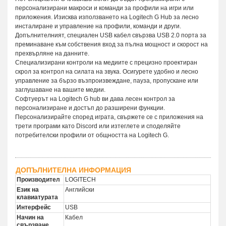
персонализирани макроси и команди за профили на игри или
приложения. Изисква използването на Logitech G Hub за лесно
инсталиране и управление на профили, команди и други.
Допълнителният, специален USB кабел свързва USB 2.0 порта за
преминаване към собствения вход за пълна мощност и скорост на
прехвърляне на данните.
Специализирани контроли на медиите с прецизно проектиран
скрол за контрол на силата на звука. Осигурете удобно и лесно
управление за бързо възпроизвеждане, пауза, пропускане или
заглушаване на вашите медии.
Софтуерът на Logitech G hub ви дава лесен контрол за
персонализиране и достъп до разширени функции.
Персонализирайте според играта, свържете се с приложения на
трети програми като Discord или изтеглете и споделяйте
потребителски профили от общността на Logitech G.
ДОПЪЛНИТЕЛНА ИНФОРМАЦИЯ
Производител
LOGITECH
Език на
Английски
клавиатурата
Интерфейс
USB
Начин на
Кабел
свързване