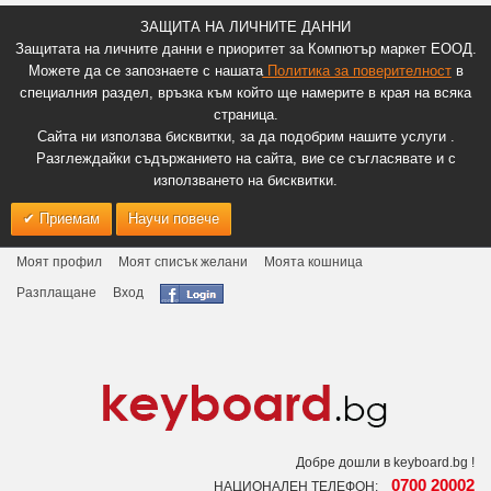
ЗАЩИТА НА ЛИЧНИТЕ ДАННИ
Защитата на личните данни е приоритет за Компютър маркет ЕООД.
Можете да се запознаете с нашата
Политика за поверителност
в
специалния раздел, връзка към който ще намерите в края на всяка
страница.
Сайта ни използва бисквитки, за да подобрим нашите услуги .
Разглеждайки съдържанието на сайта, вие се съгласявате и с
използването на бисквитки.
Приемам
Научи повече
Моят профил
Моят списък желани
Моята кошница
Разплащане
Вход
Добре дошли в keyboard.bg !
0700 20002
НАЦИОНАЛЕН ТЕЛЕФОН: