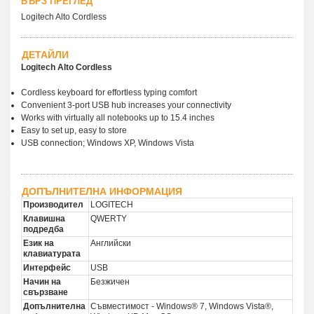
БЪРЗ ПРЕГЛЕД
Logitech Alto Cordless
ДЕТАЙЛИ
Logitech Alto Cordless
Cordless keyboard for effortless typing comfort
Convenient 3-port USB hub increases your connectivity
Works with virtually all notebooks up to 15.4 inches
Easy to set up, easy to store
USB connection; Windows XP, Windows Vista
ДОПЪЛНИТЕЛНА ИНФОРМАЦИЯ
Производител
LOGITECH
Клавишна
QWERTY
подредба
Език на
Английски
клавиатурата
Интерфейс
USB
Начин на
Безжичен
свързване
Допълнителна
Съвместимост - Windows® 7, Windows Vista®,