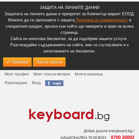
ЗАЩИТА НА ЛИЧНИТЕ ДАННИ
Защитата на личните данни е приоритет за Компютър маркет ЕООД.
Можете да се запознаете с нашата
Политика за поверителност
в
специалния раздел, връзка към който ще намерите в края на всяка
страница.
Сайта ни използва бисквитки, за да подобрим нашите услуги .
Разглеждайки съдържанието на сайта, вие се съгласявате и с
използването на бисквитки.
Приемам
Научи повече
Моят профил
Моят списък желани
Моята кошница
Разплащане
Вход
Добре дошли в keyboard.bg !
0700 20002
НАЦИОНАЛЕН ТЕЛЕФОН: