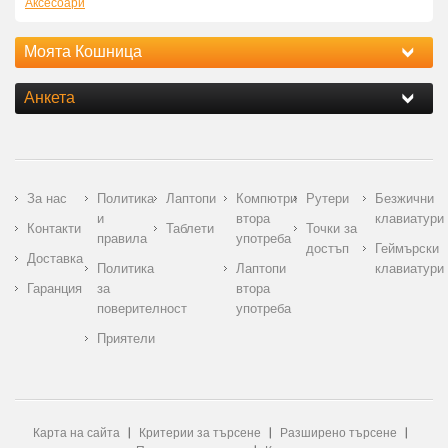
Аксесоари
Моята Кошница
Анкета
За нас
Политика
Лаптопи
Компютри
Рутери
Безжични
и
втора
клавиатури
Контакти
Таблети
Точки за
правила
употреба
достъп
Геймърски
Доставка
Политика
Лаптопи
клавиатури
Гаранция
за
втора
поверителност
употреба
Приятели
Карта на сайта
Критерии за търсене
Разширено търсене