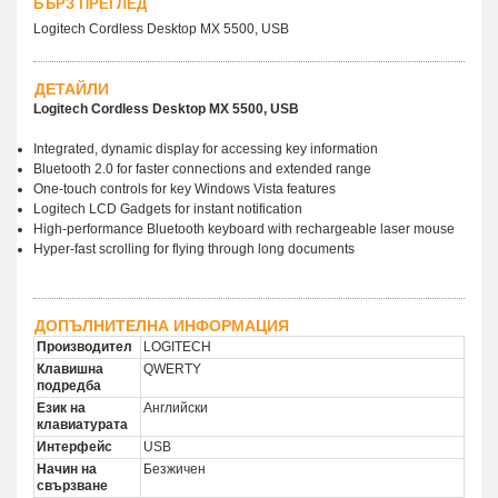
БЪРЗ ПРЕГЛЕД
Logitech Cordless Desktop MX 5500, USB
ДЕТАЙЛИ
Logitech Cordless Desktop MX 5500, USB
Integrated, dynamic display for accessing key information
Bluetooth 2.0 for faster connections and extended range
One-touch controls for key Windows Vista features
Logitech LCD Gadgets for instant notification
High-performance Bluetooth keyboard with rechargeable laser mouse
Hyper-fast scrolling for flying through long documents
ДОПЪЛНИТЕЛНА ИНФОРМАЦИЯ
Производител
LOGITECH
Клавишна
QWERTY
подредба
Език на
Английски
клавиатурата
Интерфейс
USB
Начин на
Безжичен
свързване