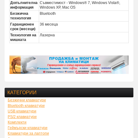
Допълнителна
Съвместимост - Windows® 7, Windows Vista®,
информация
Windows XP, Mac OS
Безжична
Bluetooth
технология
Гаранционен
36 месеца
срок (месеци)
Технология на
Лазерна
мишката
КАТЕГОРИИ
Безжични клавиатури
Bluetooth клавиатури
USB клавиатури
PS/2 клавиатури
Комплекти
Геймърски клавиатури
Клавиатури за лаптопи