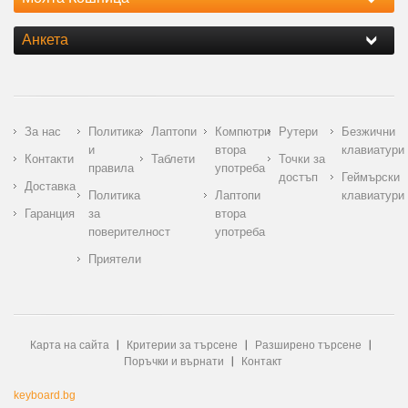
Анкета
За нас
Политика
Лаптопи
Компютри
Рутери
Безжични
и
втора
клавиатури
Контакти
Таблети
Точки за
правила
употреба
достъп
Геймърски
Доставка
Политика
Лаптопи
клавиатури
Гаранция
за
втора
поверителност
употреба
Приятели
Карта на сайта
Критерии за търсене
Разширено търсене
Поръчки и върнати
Контакт
keyboard.bg