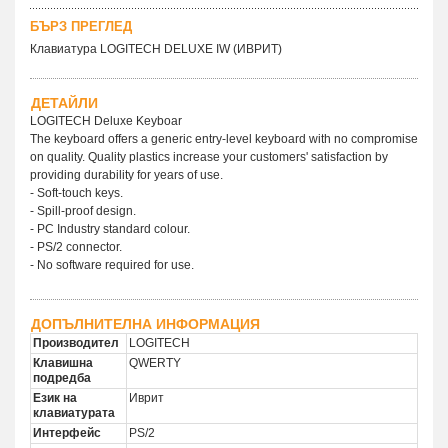
БЪРЗ ПРЕГЛЕД
Клавиатура LOGITECH DELUXE IW (ИВРИТ)
ДЕТАЙЛИ
LOGITECH Deluxe Keyboar
The keyboard offers a generic entry-level keyboard with no compromise
on quality. Quality plastics increase your customers' satisfaction by
providing durability for years of use.
- Soft-touch keys.
- Spill-proof design.
- PC Industry standard colour.
- PS/2 connector.
- No software required for use.
ДОПЪЛНИТЕЛНА ИНФОРМАЦИЯ
Производител
LOGITECH
Клавишна
QWERTY
подредба
Език на
Иврит
клавиатурата
Интерфейс
PS/2