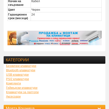
Начин на
Кабел
свързване
Цвят
Черен
Гаранционен
24
срок (месеци)
КАТЕГОРИИ
Безжични клавиатури
Bluetooth клавиатури
USB клавиатури
PS/2 клавиатури
Комплекти
Геймърски клавиатури
Клавиатури за лаптопи
Аксесоари
Моята Кошница