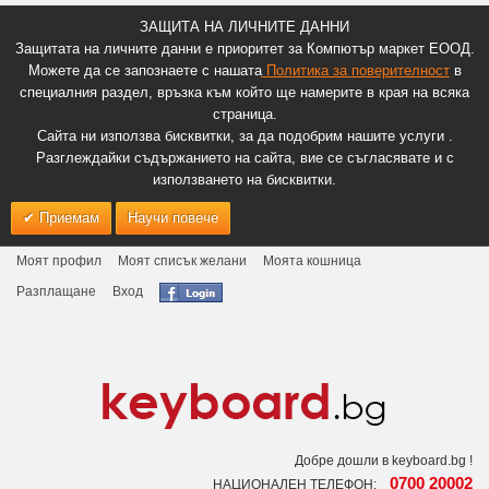
ЗАЩИТА НА ЛИЧНИТЕ ДАННИ
Защитата на личните данни е приоритет за Компютър маркет ЕООД.
Можете да се запознаете с нашата
Политика за поверителност
в
специалния раздел, връзка към който ще намерите в края на всяка
страница.
Сайта ни използва бисквитки, за да подобрим нашите услуги .
Разглеждайки съдържанието на сайта, вие се съгласявате и с
използването на бисквитки.
Приемам
Научи повече
Моят профил
Моят списък желани
Моята кошница
Разплащане
Вход
Добре дошли в keyboard.bg !
0700 20002
НАЦИОНАЛЕН ТЕЛЕФОН: