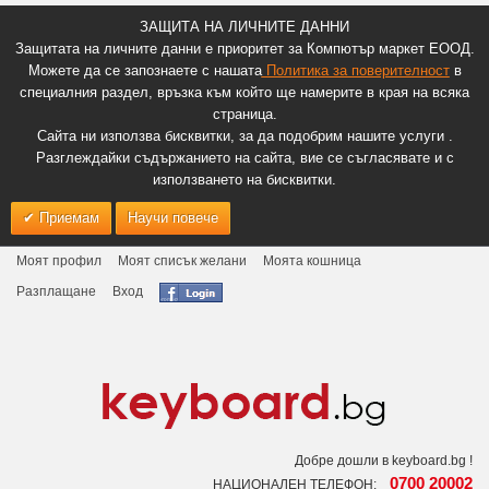
ЗАЩИТА НА ЛИЧНИТЕ ДАННИ
Защитата на личните данни е приоритет за Компютър маркет ЕООД.
Можете да се запознаете с нашата
Политика за поверителност
в
специалния раздел, връзка към който ще намерите в края на всяка
страница.
Сайта ни използва бисквитки, за да подобрим нашите услуги .
Разглеждайки съдържанието на сайта, вие се съгласявате и с
използването на бисквитки.
Приемам
Научи повече
Моят профил
Моят списък желани
Моята кошница
Разплащане
Вход
Добре дошли в keyboard.bg !
0700 20002
НАЦИОНАЛЕН ТЕЛЕФОН: