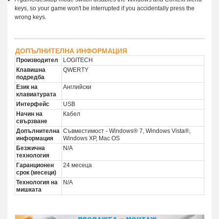
keys, so your game won't be interrupted if you accidentally press the
wrong keys.
ДОПЪЛНИТЕЛНА ИНФОРМАЦИЯ
Производител
LOGITECH
Клавишна
QWERTY
подредба
Език на
Английски
клавиатурата
Интерфейс
USB
Начин на
Кабел
свързване
Допълнителна
Съвместимост - Windows® 7, Windows Vista®,
информация
Windows XP, Mac OS
Безжична
N/A
технология
Гаранционен
24 месеца
срок (месеци)
Технология на
N/A
мишката