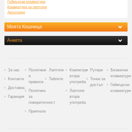
Геймърски клавиатури
Клавиатури за лаптопи
Аксесоари
Моята Кошница
Анкета
За нас
Политика
Лаптопи
Компютри
Рутери
Безжични
и
втора
клавиатури
Контакти
Таблети
Точки за
правила
употреба
достъп
Геймърски
Доставка
Политика
Лаптопи
клавиатури
Гаранция
за
втора
поверителност
употреба
Приятели