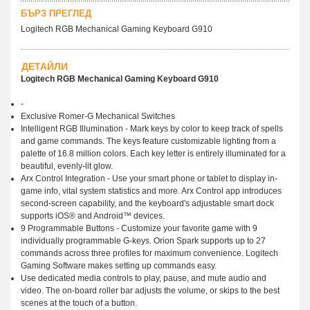
БЪРЗ ПРЕГЛЕД
Logitech RGB Mechanical Gaming Keyboard G910
ДЕТАЙЛИ
Logitech RGB Mechanical Gaming Keyboard G910
-
Exclusive Romer-G Mechanical Switches
Intelligent RGB Illumination - Mark keys by color to keep track of spells
and game commands. The keys feature customizable lighting from a
palette of 16.8 million colors. Each key letter is entirely illuminated for a
beautiful, evenly-lit glow.
Arx Control Integration - Use your smart phone or tablet to display in-
game info, vital system statistics and more. Arx Control app introduces
second-screen capability, and the keyboard's adjustable smart dock
supports iOS® and Android™ devices.
9 Programmable Buttons - Customize your favorite game with 9
individually programmable G-keys. Orion Spark supports up to 27
commands across three profiles for maximum convenience. Logitech
Gaming Software makes setting up commands easy.
Use dedicated media controls to play, pause, and mute audio and
video. The on-board roller bar adjusts the volume, or skips to the best
scenes at the touch of a button.