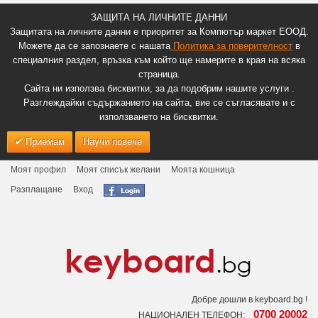
ЗАЩИТА НА ЛИЧНИТЕ ДАННИ
Защитата на личните данни е приоритет за Компютър маркет ЕООД.
Можете да се запознаете с нашата
Политика за поверителност
в
специалния раздел, връзка към който ще намерите в края на всяка
страница.
Сайта ни използва бисквитки, за да подобрим нашите услуги .
Разглеждайки съдържанието на сайта, вие се съгласявате и с
използването на бисквитки.
Приемам
Научи повече
Моят профил
Моят списък желани
Моята кошница
Разплащане
Вход
Добре дошли в keyboard.bg !
0700 20002
НАЦИОНАЛЕН ТЕЛЕФОН: