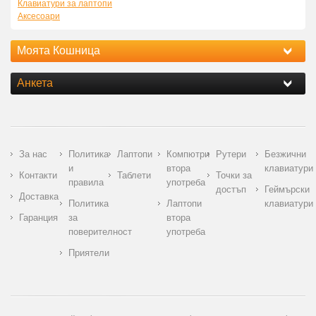
Клавиатури за лаптопи
Аксесоари
Моята Кошница
Анкета
За нас
Политика
Лаптопи
Компютри
Рутери
Безжични
и
втора
клавиатури
Контакти
Таблети
Точки за
правила
употреба
достъп
Геймърски
Доставка
Политика
Лаптопи
клавиатури
Гаранция
за
втора
поверителност
употреба
Приятели