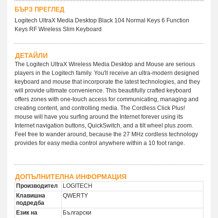
БЪРЗ ПРЕГЛЕД
Logitech UltraX Media Desktop Black 104 Normal Keys 6 Function
Keys RF Wireless Slim Keyboard
ДЕТАЙЛИ
The Logitech UltraX Wireless Media Desktop and Mouse are serious
players in the Logitech family. You'll receive an ultra-modern designed
keyboard and mouse that incorporate the latest technologies, and they
will provide ultimate convenience. This beautifully crafted keyboard
offers zones with one-touch access for communicating, managing and
creating content, and controlling media. The Cordless Click Plus!
mouse will have you surfing around the Internet forever using its
Internet navigation buttons, QuickSwitch, and a tilt wheel plus zoom.
Feel free to wander around, because the 27 MHz cordless technology
provides for easy media control anywhere within a 10 foot range.
ДОПЪЛНИТЕЛНА ИНФОРМАЦИЯ
Производител
LOGITECH
Клавишна
QWERTY
подредба
Език на
Български