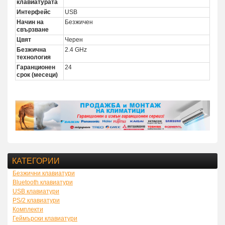
клавиатурата
Интерфейс
USB
Начин на
Безжичен
свързване
Цвят
Черен
Безжична
2.4 GHz
технология
Гаранционен
24
срок (месеци)
КАТЕГОРИИ
Безжични клавиатури
Bluetooth клавиатури
USB клавиатури
PS/2 клавиатури
Комплекти
Геймърски клавиатури