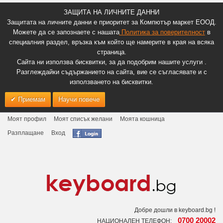
ЗАЩИТА НА ЛИЧНИТЕ ДАННИ
Защитата на личните данни е приоритет за Компютър маркет ЕООД.
Можете да се запознаете с нашата
Политика за поверителност
в
специалния раздел, връзка към който ще намерите в края на всяка
страница.
Сайта ни използва бисквитки, за да подобрим нашите услуги .
Разглеждайки съдържанието на сайта, вие се съгласявате и с
използването на бисквитки.
Приемам
Научи повече
Моят профил
Моят списък желани
Моята кошница
Разплащане
Вход
Добре дошли в keyboard.bg !
0700 20002
НАЦИОНАЛЕН ТЕЛЕФОН: