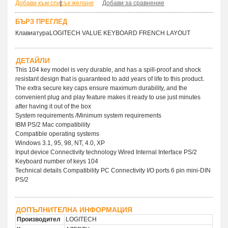
Добави към списък желани
|
Добави за сравнение
БЪРЗ ПРЕГЛЕД
КлавиатураLOGITECH VALUE KEYBOARD FRENCH LAYOUT
ДЕТАЙЛИ
This 104 key model is very durable, and has a spill-proof and shock
resistant design that is guaranteed to add years of life to this product.
The extra secure key caps ensure maximum durability, and the
convenient plug and play feature makes it ready to use just minutes
after having it out of the box
System requirements /Minimum system requirements
IBM PS/2 Mac compatibility
Compatible operating systems
Windows 3.1, 95, 98, NT, 4.0, XP
Input device Connectivity technology Wired Internal Interface PS/2
Keyboard number of keys 104
Technical details Compatibility PC Connectivity I/O ports 6 pin mini-DIN
PS/2
ДОПЪЛНИТЕЛНА ИНФОРМАЦИЯ
Производител
LOGITECH