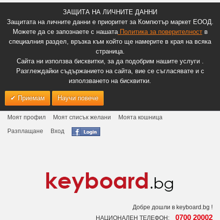
ЗАЩИТА НА ЛИЧНИТЕ ДАННИ
Защитата на личните данни е приоритет за Компютър маркет ЕООД.
Можете да се запознаете с нашата
Политика за поверителност
в
специалния раздел, връзка към който ще намерите в края на всяка
страница.
Сайта ни използва бисквитки, за да подобрим нашите услуги .
Разглеждайки съдържанието на сайта, вие се съгласявате и с
използването на бисквитки.
Приемам
Научи повече
Моят профил
Моят списък желани
Моята кошница
Разплащане
Вход
Добре дошли в keyboard.bg !
0700 20002
НАЦИОНАЛЕН ТЕЛЕФОН: