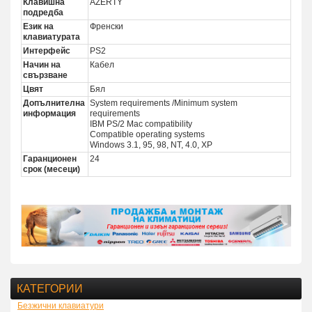
Клавишна
AZERTY
подредба
Език на
Френски
клавиатурата
Интерфейс
PS2
Начин на
Кабел
свързване
Цвят
Бял
Допълнителна
System requirements /Minimum system
информация
requirements
IBM PS/2 Mac compatibility
Compatible operating systems
Windows 3.1, 95, 98, NT, 4.0, XP
Гаранционен
24
срок (месеци)
КАТЕГОРИИ
Безжични клавиатури