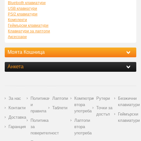
Bluetooth клавиатури
USB клавиатури
PS/2 клавиатури
Комплекти
Геймърски клавиатури
Клавиатури за лаптопи
Аксесоари
Моята Кошница
Анкета
За нас
Политика
Лаптопи
Компютри
Рутери
Безжични
и
втора
клавиатури
Контакти
Таблети
Точки за
правила
употреба
достъп
Геймърски
Доставка
Политика
Лаптопи
клавиатури
Гаранция
за
втора
поверителност
употреба