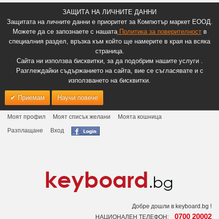
ЗАЩИТА НА ЛИЧНИТЕ ДАННИ
Защитата на личните данни е приоритет за Компютър маркет ЕООД.
Можете да се запознаете с нашата
Политика за поверителност
в
специалния раздел, връзка към който ще намерите в края на всяка
страница.
Сайта ни използва бисквитки, за да подобрим нашите услуги .
Разглеждайки съдържанието на сайта, вие се съгласявате и с
използването на бисквитки.
Приемам
Научи повече
Моят профил
Моят списък желани
Моята кошница
Разплащане
Вход
Добре дошли в keyboard.bg !
0700 20002
НАЦИОНАЛЕН ТЕЛЕФОН: