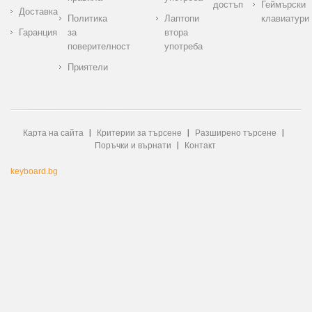
достъп
Геймърски
Доставка
Политика
Лаптопи
клавиатури
Гаранция
за
втора
поверителност
употреба
Приятели
Карта на сайта
Критерии за търсене
Разширено търсене
Поръчки и върнати
Контакт
keyboard.bg