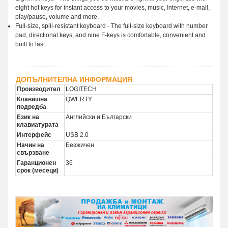
eight hot keys for instant access to your movies, music, Internet, e-mail,
play/pause, volume and more.
Full-size, spill-resistant keyboard - The full-size keyboard with number
pad, directional keys, and nine F-keys is comfortable, convenient and
built to last.
ДОПЪЛНИТЕЛНА ИНФОРМАЦИЯ
Производител
LOGITECH
Клавишна
QWERTY
подредба
Език на
Английски и Български
клавиатурата
Интерфейс
USB 2.0
Начин на
Безжичен
свързване
Гаранционен
36
срок (месеци)