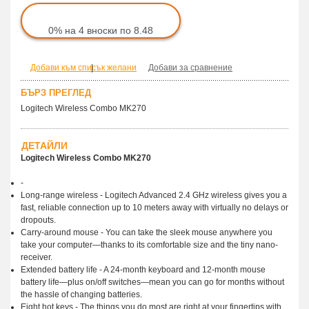
0% на 4 вноски по 8.48
Добави към списък желани
|
Добави за сравнение
БЪРЗ ПРЕГЛЕД
Logitech Wireless Combo MK270
ДЕТАЙЛИ
Logitech Wireless Combo MK270
-
Long-range wireless - Logitech Advanced 2.4 GHz wireless gives you a
fast, reliable connection up to 10 meters away with virtually no delays or
dropouts.
Carry-around mouse - You can take the sleek mouse anywhere you
take your computer—thanks to its comfortable size and the tiny nano-
receiver.
Extended battery life - A 24-month keyboard and 12-month mouse
battery life—plus on/off switches—mean you can go for months without
the hassle of changing batteries.
Eight hot keys - The things you do most are right at your fingertips with