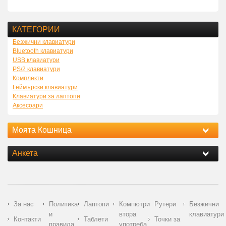
КАТЕГОРИИ
Безжични клавиатури
Bluetooth клавиатури
USB клавиатури
PS/2 клавиатури
Комплекти
Геймърски клавиатури
Клавиатури за лаптопи
Аксесоари
Моята Кошница
Анкета
За нас
Политика
Лаптопи
Компютри
Рутери
Безжични
и
втора
клавиатури
Контакти
Таблети
Точки за
правила
употреба